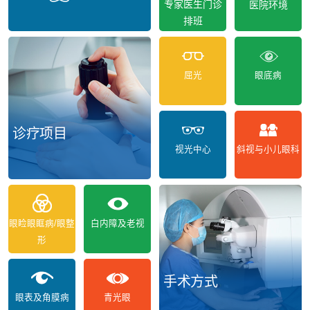
专家医生门诊
医院环境
排班
屈光
眼底病
诊疗项目
视光中心
斜视与小儿眼科
眼睑眼眶病/眼整
白内障及老视
形
手术方式
眼表及角膜病
青光眼