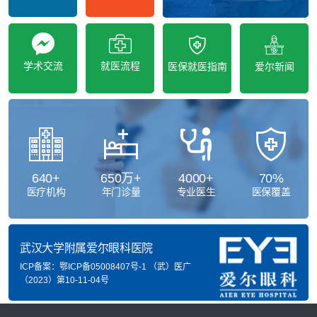
学术交流
就医流程
医保就医指南
爱尔新闻
640
+
650
万+
4000
+
70
%
医疗机构
年门诊量
专业医生
医保覆盖
武汉大学附属爱尔眼科医院
ICP备案：鄂ICP备05008407号-1
（武）医广
（2023）第10-11-04号