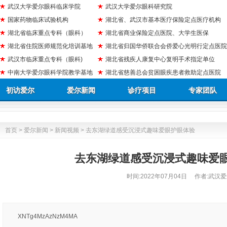
武汉大学爱尔眼科临床学院
武汉大学爱尔眼科研究院
国家药物临床试验机构
湖北省、武汉市基本医疗保险定点医疗机构
湖北省临床重点专科（眼科）
湖北省商业保险定点医院、大学生医保
湖北省住院医师规范化培训基地
湖北省归国华侨联合会侨爱心光明行定点医院
武汉市临床重点专科（眼科)
湖北省残疾人康复中心复明手术指定单位
中南大学爱尔眼科学院教学基地
湖北省慈善总会贫困眼疾患者救助定点医院
初访爱尔
爱尔新闻
诊疗项目
专家团队
首页
>
爱尔新闻
>
新闻视频
> 去东湖绿道感受沉浸式趣味爱眼护眼体验
去东湖绿道感受沉浸式趣味爱
时间:
2022年07月04日
作者:武汉爱
XNTg4MzAzNzM4MA