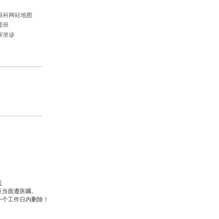
眼科网站地图
排班
家坐诊
图
应当面遵医嘱。
一个工作日内删除！