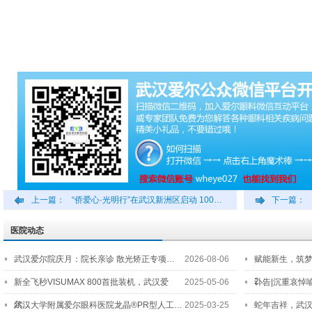
上一篇：
“侨爱心·光明行”在武汉新洲区启动 100…
下一篇：
医院动态
武汉爱尔院庆月：院长亲诊 散光矫正专项…
2026-08-06
赋能新生，筑
2…
新全飞秒VISUMAX 800首批装机，武汉爱
2025-05-06
讣告|沉重哀悼
尔…
武汉大学附属爱尔眼科医院龙晶®PR型人工…
2025-03-25
蛇年吉祥，武汉