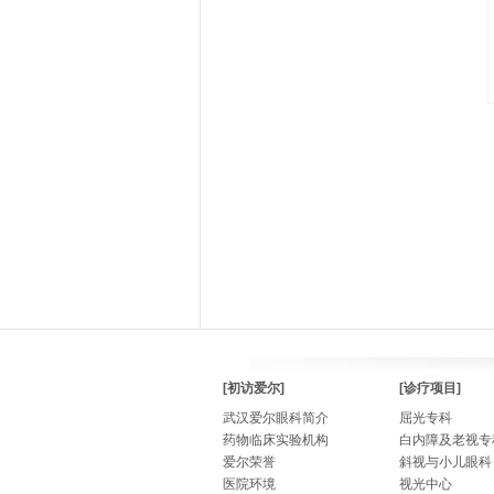
[初访爱尔]
[诊疗项目]
武汉爱尔眼科简介
屈光专科
药物临床实验机构
白内障及老视专
爱尔荣誉
斜视与小儿眼科
医院环境
视光中心