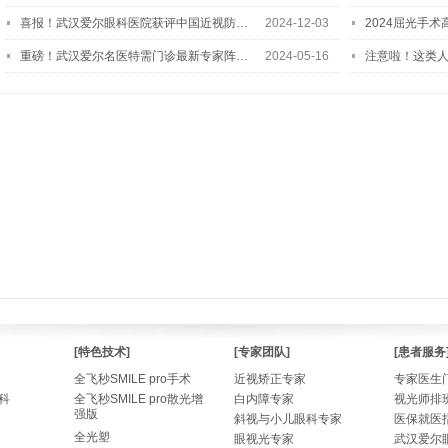
喜报！武汉爱尔眼科医院获评中国近视防…
2024-12-03
2024屈光手
重磅！武汉爱尔名医特需门诊最新专家阵…
2024-05-16
注意啦！这类
[特色技术]
[专家团队]
[患者服务
全飞秒SMILE pro手术
近视矫正专家
专家医生
科
全飞秒SMILE pro散光增
白内障专家
视光师排
强版
斜视与小儿眼科专家
医保就医
全光塑
眼视光专家
武汉爱尔