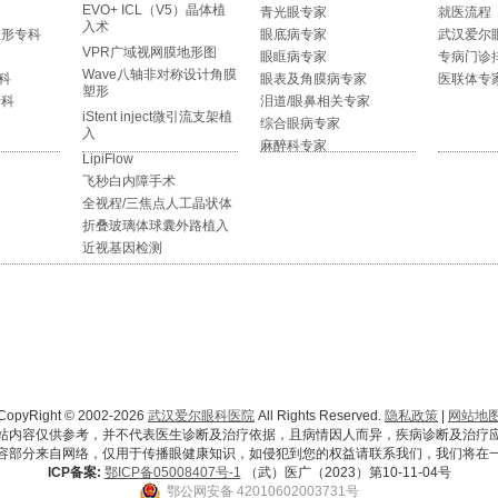
EVO+ ICL（V5）晶体植
青光眼专家
就医流程
入术
整形专科
眼底病专家
武汉爱尔
VPR广域视网膜地形图
眼眶病专家
专病门诊
Wave八轴非对称设计角膜
科
眼表及角膜病专家
医联体专
塑形
专科
泪道/眼鼻相关专家
iStent inject微引流支架植
综合眼病专家
入
麻醉科专家
LipiFlow
飞秒白内障手术
全视程/三焦点人工晶状体
折叠玻璃体球囊外路植入
近视基因检测
CopyRight © 2002-2026
武汉爱尔眼科医院
All Rights Reserved.
隐私政策
|
网站地
站内容仅供参考，并不代表医生诊断及治疗依据，且病情因人而异，疾病诊断及治疗
容部分来自网络，仅用于传播眼健康知识，如侵犯到您的权益请联系我们，我们将在
ICP备案:
鄂ICP备05008407号-1
（武）医广（2023）第10-11-04号
鄂公网安备 42010602003731号