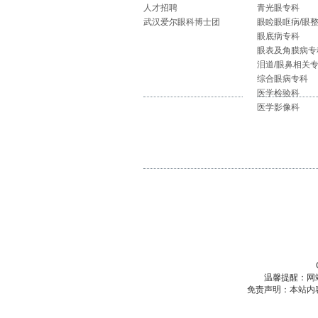
人才招聘
青光眼专科
武汉爱尔眼科博士团
眼睑眼眶病/眼
眼底病专科
眼表及角膜病专
泪道/眼鼻相关
综合眼病专科
医学检验科
医学影像科
温馨提醒：网
免责声明：本站内