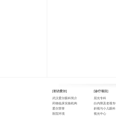
[初访爱尔]
[诊疗项目]
武汉爱尔眼科简介
屈光专科
药物临床实验机构
白内障及老视专
爱尔荣誉
斜视与小儿眼科
医院环境
视光中心