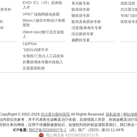
EVO+ ICL（V5）晶体植
青光眼专家
就医流程
入术
整形专科
眼底病专家
武汉爱尔
VPR广域视网膜地形图
眼眶病专家
专病门诊
Wave八轴非对称设计角膜
科
眼表及角膜病专家
医联体专
塑形
专科
泪道/眼鼻相关专家
iStent inject微引流支架植
综合眼病专家
入
麻醉科专家
LipiFlow
飞秒白内障手术
全视程/三焦点人工晶状体
折叠玻璃体球囊外路植入
近视基因检测
CopyRight © 2002-2026
武汉爱尔眼科医院
All Rights Reserved.
隐私政策
|
网站地
站内容仅供参考，并不代表医生诊断及治疗依据，且病情因人而异，疾病诊断及治疗
容部分来自网络，仅用于传播眼健康知识，如侵犯到您的权益请联系我们，我们将在
ICP备案:
鄂ICP备05008407号-1
（武）医广（2023）第10-11-04号
鄂公网安备 42010602003731号