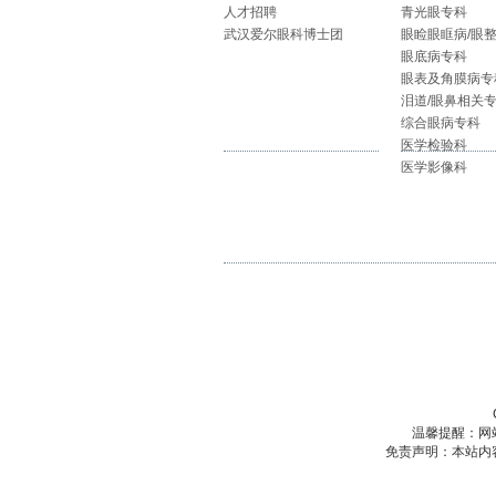
人才招聘
青光眼专科
武汉爱尔眼科博士团
眼睑眼眶病/眼
眼底病专科
眼表及角膜病专
泪道/眼鼻相关
综合眼病专科
医学检验科
医学影像科
温馨提醒：网
免责声明：本站内