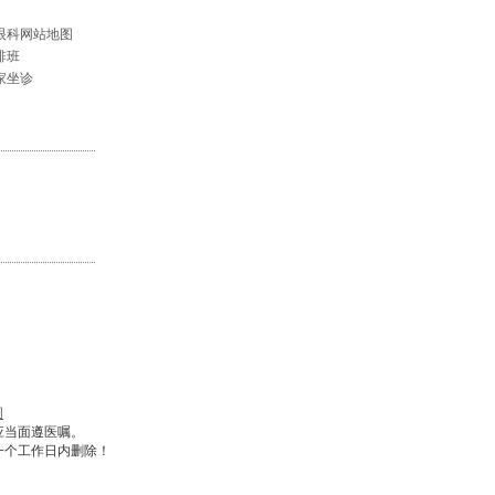
眼科网站地图
排班
家坐诊
图
应当面遵医嘱。
一个工作日内删除！