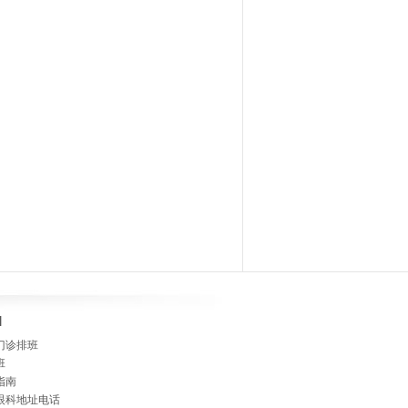
]
门诊排班
班
指南
眼科地址电话