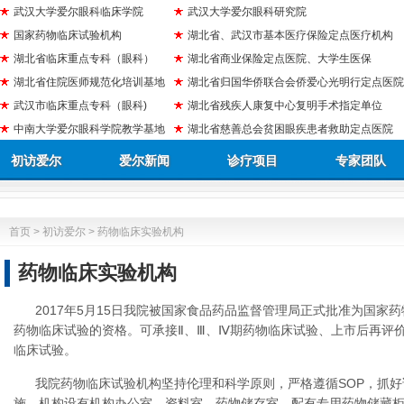
武汉大学爱尔眼科临床学院
武汉大学爱尔眼科研究院
国家药物临床试验机构
湖北省、武汉市基本医疗保险定点医疗机构
湖北省临床重点专科（眼科）
湖北省商业保险定点医院、大学生医保
湖北省住院医师规范化培训基地
湖北省归国华侨联合会侨爱心光明行定点医院
武汉市临床重点专科（眼科)
湖北省残疾人康复中心复明手术指定单位
中南大学爱尔眼科学院教学基地
湖北省慈善总会贫困眼疾患者救助定点医院
初访爱尔
爱尔新闻
诊疗项目
专家团队
首页
>
初访爱尔
> 药物临床实验机构
药物临床实验机构
2017年5月15日我院被国家食品药品监督管理局正式批准为国家
药物临床试验的资格。可承接Ⅱ、Ⅲ、Ⅳ期药物临床试验、上市后再评
临床试验。
我院药物临床试验机构坚持伦理和科学原则，严格遵循SOP，抓
施，机构设有机构办公室、资料室、药物储存室，配有专用药物储藏