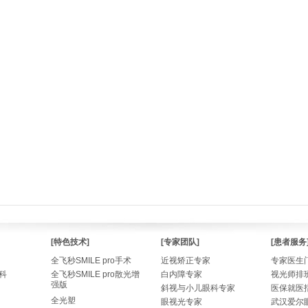
[特色技术]
[专家团队]
[患者服务
全飞秒SMILE pro手术
近视矫正专家
专家医生
科
全飞秒SMILE pro散光增
白内障专家
视光师排
强版
斜视与小儿眼科专家
医保就医
全光塑
眼视光专家
武汉爱尔