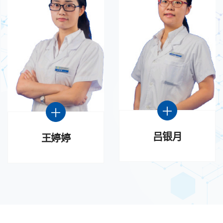
吕银月
王婷婷