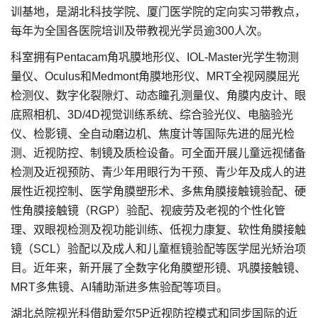
训基地，是湖北科技学院、厦门医学院的定向实习带教点，
每年为全国各医院培训及带教视光学员逾300人次。
科室拥有Pentacam角巩膜地形仪、IOL-Master光学生物测
量仪、Oculus和Medmont角膜地形仪、MRT全视网膜屈光
检测仪、数字化裂隙灯、动态瞳孔测量仪、角膜内皮计、眼
底照相机、3D/4D视觉训练系统、综合验光仪、电脑验光
仪、检影镜、全自动磨边机、焦度计等国际先进的屈光检
测、近视防控、制镜及质检设备。可全面开展儿童远视储备
检测及近视预防、青少年用眼行为干预、青少年及成人的进
展性近视控制、医学角膜塑形术、多焦角膜接触镜验配、硬
性角膜接触镜（RGP）验配、视疲劳及老视的个性化管
理、双眼视检测及视功能训练、低视力康复、软性角膜接触
镜（SCL）验配以及成人和儿童框镜验配等医学屈光矫治项
目。近年来，新开展了全数字化角膜塑形镜、巩膜接触镜、
MRT多焦镜、AI辅助渐进多焦验配等项目。
湖北总院视光科借助爱尔5P近视防控模式和同步国际的近