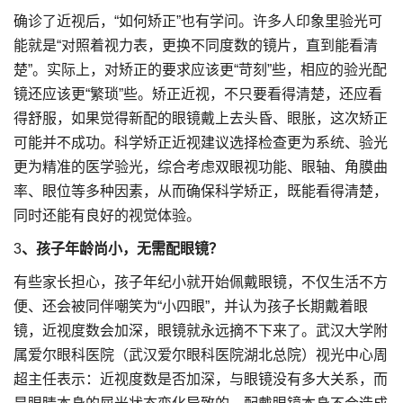
确诊了近视后，“如何矫正”也有学问。许多人印象里验光可
能就是“对照着视力表，更换不同度数的镜片，直到能看清
楚”。实际上，对矫正的要求应该更“苛刻”些，相应的验光配
镜还应该更“繁琐”些。矫正近视，不只要看得清楚，还应看
得舒服，如果觉得新配的眼镜戴上去头昏、眼胀，这次矫正
可能并不成功。科学矫正近视建议选择检查更为系统、验光
更为精准的医学验光，综合考虑双眼视功能、眼轴、角膜曲
率、眼位等多种因素，从而确保科学矫正，既能看得清楚，
同时还能有良好的视觉体验。
3
、孩子年龄尚小，无需配眼镜？
有些家长担心，孩子年纪小就开始佩戴眼镜，不仅生活不方
便、还会被同伴嘲笑为“小四眼”，并认为孩子长期戴着眼
镜，近视度数会加深，眼镜就永远摘不下来了。武汉大学附
属爱尔眼科医院（武汉爱尔眼科医院湖北总院）视光中心周
超主任表示：近视度数是否加深，与眼镜没有多大关系，而