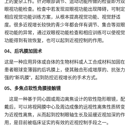
上的复杂工作。针对眼部调节、运动功能所做的检查即为双
眼视功能检查。检查中若发现双眼视功能出现障碍，可制定
相应视觉功能训练方案，从根本提高视觉功能、视觉舒适
度。很多近视增长较快的青少年都会伴有调节、集合等双眼
视功能的异常，通过双眼视功能检查和相应训练可以使视觉
功能得到有效恢复，也可以起到近视控制的作用。
04、后巩膜加固术
这是一种应用异体或自体的生物材料或人工合成材料加固在
患者眼球变薄弱的后巩膜上，使其融合形成增厚的、抗张力
强的“新巩膜”，起到防控近视增长的手术方式。
05、多焦点软性角膜接触镜
这是一种基于同心圆或周边离焦设计的软性隐形眼镜，配
戴后，可以将视网膜中心及周边成像的远视性离焦性质转变
为近视性离焦，从而起到控制眼轴生长及延缓近视加深的作
用，是目前被临床证实的有效的近视控制手段之一。