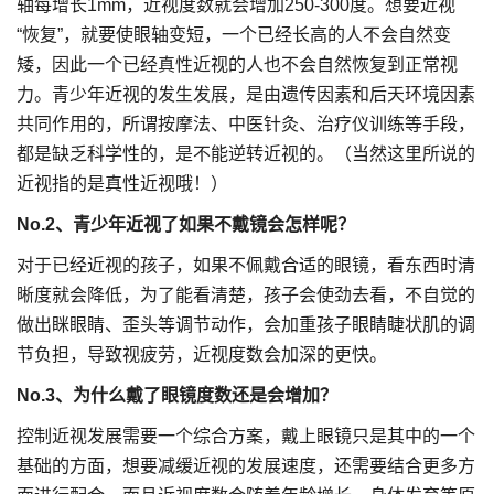
轴每增长1mm，近视度数就会增加250-300度。想要近视
“恢复”，就要使眼轴变短，一个已经长高的人不会自然变
矮，因此一个已经真性近视的人也不会自然恢复到正常视
力。青少年近视的发生发展，是由遗传因素和后天环境因素
共同作用的，所谓按摩法、中医针灸、治疗仪训练等手段，
都是缺乏科学性的，是不能逆转近视的。（当然这里所说的
近视指的是真性近视哦！）
No.2
、青少年近视了如果不戴镜会怎样呢？
对于已经近视的孩子，如果不佩戴合适的眼镜，看东西时清
晰度就会降低，为了能看清楚，孩子会使劲去看，不自觉的
做出眯眼睛、歪头等调节动作，会加重孩子眼睛睫状肌的调
节负担，导致视疲劳，近视度数会加深的更快。
No.3
、为什么戴了眼镜度数还是会增加？
控制近视发展需要一个综合方案，戴上眼镜只是其中的一个
基础的方面，想要减缓近视的发展速度，还需要结合更多方