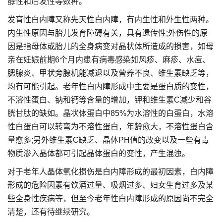
醇性和后发性等数种。
发育性白内障又称先天性白内障，有内生性和外生性两种。
内生性原因与胎儿发育障碍有关，具有遗传性;外伤性的原
因是指母体或胎儿的全身病变对晶状体所造成的损害，如母
亲在妊娠前期6个月内患有病毒感染如风疹、麻疹、水痘、
腮腺炎、甲状旁腺机能减退以及营养不良、维生素缺乏等，
均有可能引起。老年性白内障形成中主要是蛋白质的变性，
不溶性蛋白、钠和钙等含量的增加，钾和维生素C减少和谷
胱甘肽的缺如。晶状体蛋白中85%为水溶性的白蛋白，水溶
性白蛋白可以转弯为不溶性蛋白，年龄愈大，不溶性蛋白含
量愈多;另外维生素C缺乏、晶体PH值的改变以及一些有毒
物质渗入晶体都可引起晶体蛋白的变性，产生混浊。
对于老年人晶体氧化损伤是白内障形成的最初因素，白内障
形成的危险因素有饮酒过量、吸烟过多、妇女生育过多及某
些全身性疾病等，但至今老年性白内障形成的原因尚不完全
清楚，还有待继续研究。