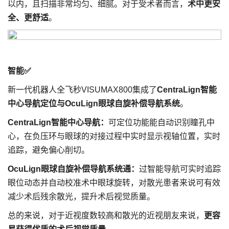
以内，且扫描非常均匀、细腻。对于受术者而言，
术中更安
全、更舒适
。
智能✅
新一代机器人全飞秒VISUMAX800集成了
CentraLign智能
中心导航定位与OcuLign眼球自旋补偿导航系统
。
CentraLign智能中心导航：
可定位功能能自动识别瞳孔中
心，在负压环与眼球的对接过程中实时显示视轴位置，实时
追踪，避免偏心削切。
OcuLign眼球自旋补偿导航系统通：
过智能导航可实时追踪
眼位动态并自动校准术中眼球旋转，对散光患者来说可有效
减少术后残余散光，提升术后视觉质量。
总的来说，对于近视度数较高和散光的近视朋友来说，
更容