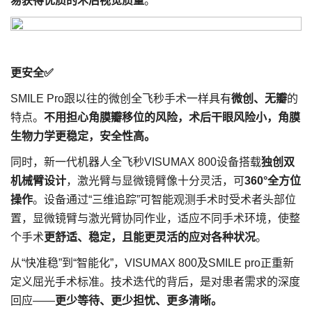
易获得优质的术后视觉质量
。
更安全✅
SMILE Pro跟以往的微创全飞秒手术一样具有
微创、无瓣
的
特点。
不用担心角膜瓣移位的风险，术后干眼风险小，角膜
生物力学更稳定，安全性高。
同时，新一代机器人全飞秒VISUMAX 800设备搭载
独创双
机械臂设计
，激光臂与显微镜臂像十分灵活，可
360°全方位
操作
。设备通过“三维追踪”可智能观测手术时受术者头部位
置，显微镜臂与激光臂协同作业，适应不同手术环境，使整
个手术
更舒适、稳定，且能更灵活的应对各种状况
。
从“快准稳”到“智能化”，VISUMAX 800及SMILE pro正重新
定义屈光手术标准。技术迭代的背后，是对患者需求的深度
回应——
更少等待、更少担忧、更多清晰。