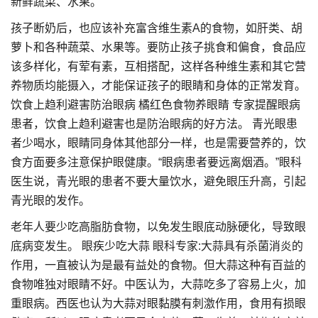
新鲜蔬菜、水果。
孩子断奶后，也应该补充富含维生素A的食物，如肝类、胡
萝卜和各种蔬菜、水果等。要防止孩子挑食和偏食，食品应
该多样化，有荤有素，互相搭配，这样各种维生素和其它营
养物质均能摄入，才能保证孩子的眼睛和身体的正常发育。
饮食上趋利避害防治眼病 橘红色食物养眼睛 专家提醒眼病
患者，饮食上趋利避害也是防治眼病的好方法。 青光眼患
者少喝水，眼睛同身体其他部分一样，也是需要营养的，饮
食方面要多注意保护眼健康。“眼病患者要远离烟酒。”眼科
医生说，青光眼的患者不要大量饮水，避免眼压升高，引起
青光眼的发作。
老年人要少吃高脂肪食物，以免发生眼底动脉硬化，导致眼
底病变发生。 眼疾少吃大蒜 眼科专家:大蒜具有杀菌消炎的
作用，一直被认为是最有益处的食物。但大蒜这种有百益的
食物唯独对眼睛不好。中医认为，大蒜吃多了容易上火，加
重眼病。西医也认为大蒜对眼黏膜有刺激作用，食用有损眼