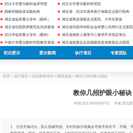
武汉大学爱尔眼科临床学院
武汉大学爱尔眼科研究院
国家药物临床试验机构
湖北省、武汉市基本医疗保险定点医疗机构
湖北省临床重点专科（眼科）
湖北省商业保险定点医院、大学生医保
湖北省住院医师规范化培训基地
湖北省归国华侨联合会侨爱心光明行定点医院
武汉市临床重点专科（眼科)
湖北省残疾人康复中心复明手术指定单位
中南大学爱尔眼科学院教学基地
湖北省慈善总会贫困眼疾患者救助定点医院
初访爱尔
爱尔新闻
诊疗项目
专家团队
首页
>
诊疗项目
>
综合眼病专科
>
眼睛保健
> 教你几招护眼小秘诀
教你几招护眼小秘诀
时间:
2012年09月07日
作者:武汉爱
1、注意劳逸结合，防止肌腱劳损。长时间操作电脑会导致手指关节、手腕、