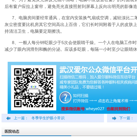
后有窗户应拉上窗帘，避免亮光直接照射到屏幕上反向出明亮的影像
7、电脑房间要经常通风，在室内安装换气扇或空调，减轻溴比二
灰尘密度要比机房其它空间高出上百倍，它们长时间附着于人的皮肤
持清洁卫生，电脑要定期擦洗。
8、一般人每分钟眨眼少于5次会使眼睛干燥。一个人在电脑工作
减少了眼内润滑剂和酶的分泌。应该多眨眼，每隔一小时至少让眼睛
上一篇：
冬季学生护眼小常识
下一篇：
医院动态