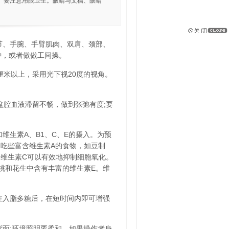
2、要注意用眼卫生。眼睛与文稿、眼睛
节、手腕、手臂肌肉、双肩、颈部、
钟，或者做做工间操。
厘米以上，采用光下视20度的视角。
盆腔血液滞留不畅，做到张弛有度;要
维生素A、B1、C、E的摄入。为预
吃些富含维生素A的食物，如豆制
维生素C可以有效地抑制细胞氧化。
桃和花生中含有丰富的维生素E。维
注入脂多糖后，在短时间内即可增强
背面;环境照明要柔和，如果操作者身