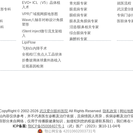
EVO+ ICL（V5）晶体植
青光眼专家
就医流程
入术
整形专科
眼底病专家
武汉爱尔
VPR广域视网膜地形图
眼眶病专家
专病门诊
Wave八轴非对称设计角膜
科
眼表及角膜病专家
医联体专
塑形
专科
泪道/眼鼻相关专家
iStent inject微引流支架植
综合眼病专家
入
麻醉科专家
LipiFlow
飞秒白内障手术
全视程/三焦点人工晶状体
折叠玻璃体球囊外路植入
近视基因检测
CopyRight © 2002-2026
武汉爱尔眼科医院
All Rights Reserved.
隐私政策
|
网站地
站内容仅供参考，并不代表医生诊断及治疗依据，且病情因人而异，疾病诊断及治疗
容部分来自网络，仅用于传播眼健康知识，如侵犯到您的权益请联系我们，我们将在
ICP备案:
鄂ICP备05008407号-1
（武）医广（2023）第10-11-04号
鄂公网安备 42010602003731号