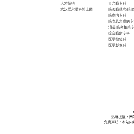
人才招聘
青光眼专科
武汉爱尔眼科博士团
眼睑眼眶病/眼
眼底病专科
眼表及角膜病专
泪道/眼鼻相关
综合眼病专科
医学检验科
医学影像科
温馨提醒：网
免责声明：本站内