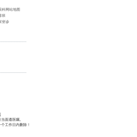
眼科网站地图
排班
家坐诊
图
应当面遵医嘱。
一个工作日内删除！