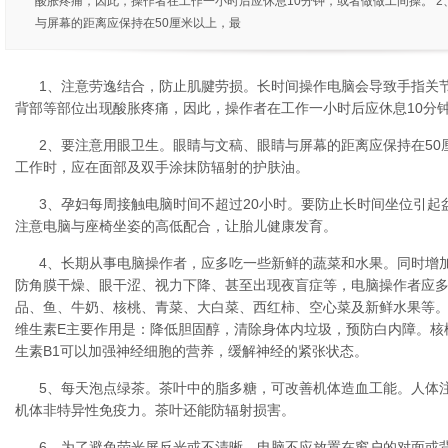
酸胀疼痛，因此，操作者在工作一小时后应休息10分钟，或者做做工间操。 
与屏幕的距离应保持在50厘米以上，最
1、注意劳逸结合，防止肌腱劳损。长时间操作电脑会导致手指关
背部等部位出现酸胀疼痛，因此，操作者在工作一小时后应休息10分
2、要注意用眼卫生。眼睛与文稿、眼睛与屏幕的距离应保持在50
工作时，应在面部及双手涂抹防辐射的护肤油。
3、孕妇每周接触电脑时间不超过20小时。要防止长时间坐位引起
注意电脑与座椅坐姿的高低配合，让胎儿健康发育。
4、长期从事电脑操作者，应多吃一些新鲜的蔬菜和水果。同时增加
防角膜干燥、眼干涩、视力下降、甚至出现夜盲症等，电脑操作者应多
品、鱼、牛奶、核桃、青菜、大白菜、西红柿、空心菜及新鲜水果等。
维生素E主要作用是：降低胆固醇，清除身体内垃圾，预防白内障。核
生素B1可以加强神经细胞的营养，缓解神经的紧张状态。
5、每天泡点绿茶。茶叶中的脂多糖，可改善机体造血工能。人体
机体非特异性免疫力。茶叶还能防辐射损害。
6、为了避免荧光屏反光或不清晰，电脑不应放置在窗户的对面或