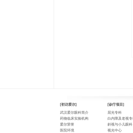
[初访爱尔]
[诊疗项目]
武汉爱尔眼科简介
屈光专科
药物临床实验机构
白内障及老视专
爱尔荣誉
斜视与小儿眼科
医院环境
视光中心