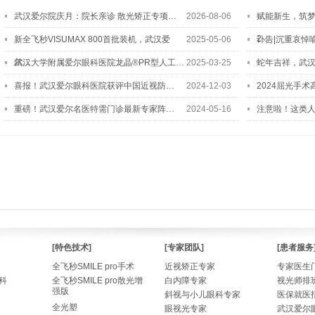
武汉爱尔院庆月：院长亲诊 散光矫正专项…
2026-08-06
赋能新生，筑
2…
新全飞秒VISUMAX 800首批装机，武汉爱
2025-05-06
讣告|沉重哀悼
尔…
武汉大学附属爱尔眼科医院龙晶®PR型人工…
2025-03-25
蛇年吉祥，武汉
喜报！武汉爱尔眼科医院获评中国近视防…
2024-12-03
2024屈光手
重磅！武汉爱尔名医特需门诊最新专家阵…
2024-05-16
注意啦！这类
[特色技术]
[专家团队]
[患者服务
全飞秒SMILE pro手术
近视矫正专家
专家医生
科
全飞秒SMILE pro散光增
白内障专家
视光师排
强版
斜视与小儿眼科专家
医保就医
全光塑
眼视光专家
武汉爱尔