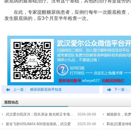
眼底病的最基础治疗。没有这个基础，其他的治疗将是徒劳的
在此，专家提醒糖尿病患者，应例行每年一次眼底检查，
发生眼底病的，应3个月至半年检查一次。
上一篇：
糖尿病眼底病早知道
下一篇：
医院动态
武汉爱尔院庆月：院长亲诊 散光矫正专项…
2026-08-06
赋能新生，筑
2…
新全飞秒VISUMAX 800首批装机，武汉爱
2025-05-06
讣告|沉重哀悼