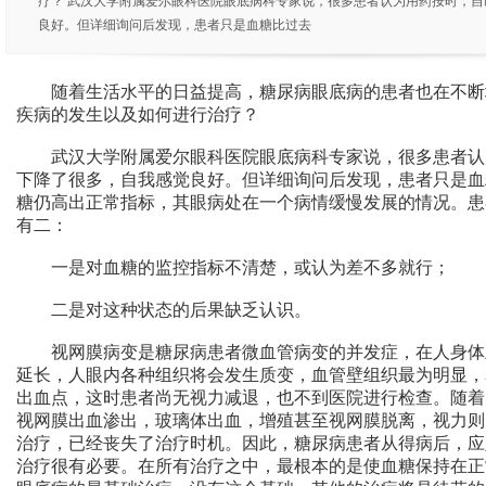
疗？ 武汉大学附属爱尔眼科医院眼底病科专家说，很多患者认为用药按时，
良好。但详细询问后发现，患者只是血糖比过去
随着生活水平的日益提高，糖尿病眼底病的患者也在不断
疾病的发生以及如何进行治疗？
武汉大学附属爱尔眼科医院眼底病科专家说，很多患者认
下降了很多，自我感觉良好。但详细询问后发现，患者只是血
糖仍高出正常指标，其眼病处在一个病情缓慢发展的情况。患
有二：
一是对血糖的监控指标不清楚，或认为差不多就行；
二是对这种状态的后果缺乏认识。
视网膜病变是糖尿病患者微血管病变的并发症，在人身体
延长，人眼内各种组织将会发生质变，血管壁组织最为明显，
出血点，这时患者尚无视力减退，也不到医院进行检查。随着
视网膜出血渗出，玻璃体出血，增殖甚至视网膜脱离，视力则
治疗，已经丧失了治疗时机。因此，糖尿病患者从得病后，应
治疗很有必要。在所有治疗之中，最根本的是使血糖保持在正