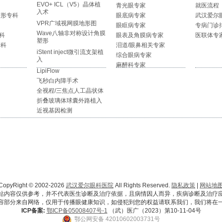
EVO+ ICL（V5）晶体植
青光眼专家
就医流程
入术
整形专科
眼底病专家
武汉爱尔
VPR广域视网膜地形图
眼眶病专家
专病门诊
Wave八轴非对称设计角膜
科
眼表及角膜病专家
医联体专
塑形
专科
泪道/眼鼻相关专家
iStent inject微引流支架植
综合眼病专家
入
麻醉科专家
LipiFlow
飞秒白内障手术
全视程/三焦点人工晶状体
折叠玻璃体球囊外路植入
近视基因检测
CopyRight © 2002-2026
武汉爱尔眼科医院
All Rights Reserved.
隐私政策
|
网站地
站内容仅供参考，并不代表医生诊断及治疗依据，且病情因人而异，疾病诊断及治疗
容部分来自网络，仅用于传播眼健康知识，如侵犯到您的权益请联系我们，我们将在
ICP备案:
鄂ICP备05008407号-1
（武）医广（2023）第10-11-04号
鄂公网安备 42010602003731号