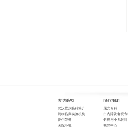
[初访爱尔]
[诊疗项目]
武汉爱尔眼科简介
屈光专科
药物临床实验机构
白内障及老视专
爱尔荣誉
斜视与小儿眼科
医院环境
视光中心