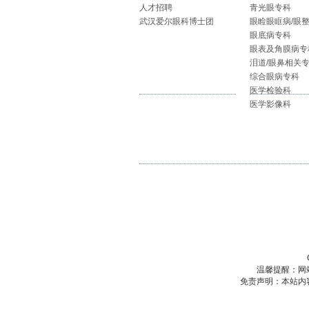
人才招聘
青光眼专科
武汉爱尔眼科博士团
眼睑眼眶病/眼
眼底病专科
眼表及角膜病专
泪道/眼鼻相关
综合眼病专科
医学检验科
医学影像科
温馨提醒：网
免责声明：本站内