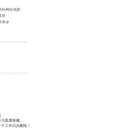
眼科网站地图
排班
家坐诊
图
应当面遵医嘱。
一个工作日内删除！