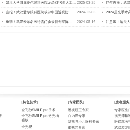
尔…
武汉大学附属爱尔眼科医院龙晶®PR型人工…
2025-03-25
蛇年吉祥，武汉
喜报！武汉爱尔眼科医院获评中国近视防…
2024-12-03
2024屈光手
重磅！武汉爱尔名医特需门诊最新专家阵…
2024-05-16
注意啦！这类
[特色技术]
[专家团队]
[患者服务
全飞秒SMILE pro手术
近视矫正专家
专家医生
科
全飞秒SMILE pro散光增
白内障专家
视光师排
强版
斜视与小儿眼科专家
医保就医
全光塑
眼视光专家
武汉爱尔