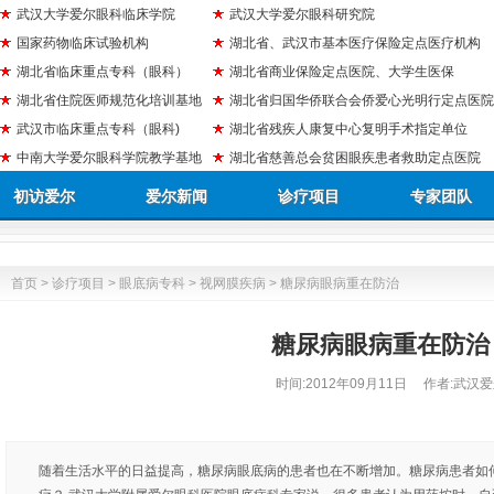
武汉大学爱尔眼科临床学院
武汉大学爱尔眼科研究院
国家药物临床试验机构
湖北省、武汉市基本医疗保险定点医疗机构
湖北省临床重点专科（眼科）
湖北省商业保险定点医院、大学生医保
湖北省住院医师规范化培训基地
湖北省归国华侨联合会侨爱心光明行定点医院
武汉市临床重点专科（眼科)
湖北省残疾人康复中心复明手术指定单位
中南大学爱尔眼科学院教学基地
湖北省慈善总会贫困眼疾患者救助定点医院
初访爱尔
爱尔新闻
诊疗项目
专家团队
首页
>
诊疗项目
>
眼底病专科
>
视网膜疾病
> 糖尿病眼病重在防治
糖尿病眼病重在防治
时间:
2012年09月11日
作者:武汉爱
随着生活水平的日益提高，糖尿病眼底病的患者也在不断增加。糖尿病患者如