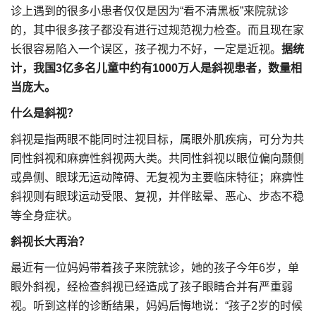
诊上遇到的很多小患者仅仅是因为“看不清黑板”来院就诊
的，其中很多孩子都没有进行过规范视力检查。而且现在家
长很容易陷入一个误区，孩子视力不好，一定是近视。
据统
计，我国3亿多名儿童中约有1000万人是斜视患者，数量相
当庞大。
什么是斜视？
斜视是指两眼不能同时注视目标，属眼外肌疾病，可分为共
同性斜视和麻痹性斜视两大类。共同性斜视以眼位偏向颞侧
或鼻侧、眼球无运动障碍、无复视为主要临床特征；麻痹性
斜视则有眼球运动受限、复视，并伴眩晕、恶心、步态不稳
等全身症状。
斜视长大再治？
最近有一位妈妈带着孩子来院就诊，她的孩子今年6岁，单
眼外斜视，经检查斜视已经造成了孩子眼睛合并有严重弱
视。听到这样的诊断结果，妈妈后悔地说：“孩子2岁的时候