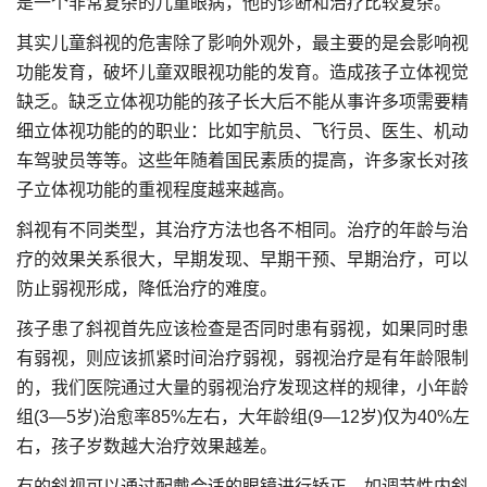
是一个非常复杂的儿童眼病，他的诊断和治疗比较复杂。
其实儿童斜视的危害除了影响外观外，最主要的是会影响视
功能发育，破坏儿童双眼视功能的发育。造成孩子立体视觉
缺乏。缺乏立体视功能的孩子长大后不能从事许多项需要精
细立体视功能的的职业：比如宇航员、飞行员、医生、机动
车驾驶员等等。这些年随着国民素质的提高，许多家长对孩
子立体视功能的重视程度越来越高。
斜视有不同类型，其治疗方法也各不相同。治疗的年龄与治
疗的效果关系很大，早期发现、早期干预、早期治疗，可以
防止弱视形成，降低治疗的难度。
孩子患了斜视首先应该检查是否同时患有弱视，如果同时患
有弱视，则应该抓紧时间治疗弱视，弱视治疗是有年龄限制
的，我们医院通过大量的弱视治疗发现这样的规律，小年龄
组(3—5岁)治愈率85%左右，大年龄组(9—12岁)仅为40%左
右，孩子岁数越大治疗效果越差。
有的斜视可以通过配戴合适的眼镜进行矫正，如调节性内斜