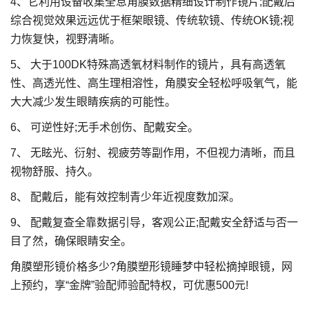
4、它利用设备收集全息角膜数据精细设计制作镜片;配戴后
综合视觉效果远远优于框架眼镜、传统软镜、传统OK镜;视
力恢复快，视野清晰。
5、 大于100DK特殊高透氧材料制作的镜片，具有高透氧
性、高透光性、高生理相溶性，角膜安全轻松呼吸氧气，能
大大减少发生眼睛疾病的可能性。
6、 可逆性好;无手术创伤、配戴安全。
7、 无眩光、衍射、视疲劳等副作用，不但视力清晰，而且
视物舒服、持久。
8、 配戴后，能有效控制青少年近视度数加深。
9、 配戴复查全靠数据引导，客观公正;配戴安全舒适与否一
目了然，确保眼睛安全。
角膜塑形镜价格多少?角膜塑形镜睡梦中轻松摘掉眼镜，网
上预约，享“金牌”验配师验配特权，可优惠500元!