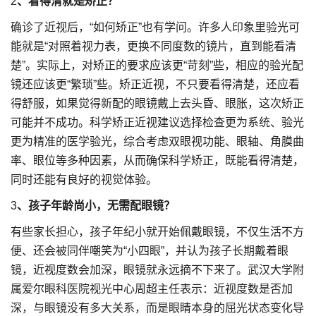
2
、看得清就是矫正？
确诊了近视后，“如何矫正”也有学问。许多人印象里验光可
能就是“对照着视力表，更换不同度数的镜片，直到能看清
楚”。实际上，对矫正的要求应该更“苛刻”些，相应的验光配
镜还应该更“繁琐”些。矫正近视，不只要看得清楚，还应看
得舒服，如果觉得新配的眼镜戴上去头昏、眼胀，这次矫正
可能并不成功。科学矫正近视建议选择检查更为系统、验光
更为精准的医学验光，综合考虑双眼视功能、眼轴、角膜曲
率、眼位等多种因素，从而确保科学矫正，既能看得清楚，
同时还能有良好的视觉体验。
3
、孩子年龄尚小，无需配眼镜？
有些家长担心，孩子年纪小就开始佩戴眼镜，不仅生活不方
便、还会被同伴嘲笑为“小四眼”，并认为孩子长期戴着眼
镜，近视度数会加深，眼镜就永远摘不下来了。武汉大学附
属爱尔眼科医院视光中心周超主任表示：近视度数是否加
深，与眼镜没有多大关系，而是眼睛本身的屈光状态变化导