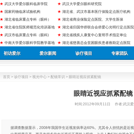
武汉大学爱尔眼科临床学院
武汉大学爱尔眼科研究院
国家药物临床试验机构
湖北省、武汉市基本医疗保险定点医疗机构
湖北省临床重点专科（眼科）
湖北省商业保险定点医院、大学生医保
湖北省住院医师规范化培训基地
湖北省归国华侨联合会侨爱心光明行定点医院
武汉市临床重点专科（眼科)
湖北省残疾人康复中心复明手术指定单位
中南大学爱尔眼科学院教学基地
湖北省慈善总会贫困眼疾患者救助定点医院
初访爱尔
爱尔新闻
诊疗项目
专家团队
首页
>
诊疗项目
>
视光中心
>
配镜常识
> 眼睛近视应抓紧配镜
眼睛近视应抓紧配镜
时间:
2012年09月11日
作者:武汉爱
据调查数据显示，2008年我国学生近视发病率达60%。尤其令人担忧的是近视