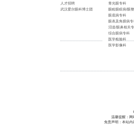
人才招聘
青光眼专科
武汉爱尔眼科博士团
眼睑眼眶病/眼
眼底病专科
眼表及角膜病专
泪道/眼鼻相关
综合眼病专科
医学检验科
医学影像科
温馨提醒：网
免责声明：本站内