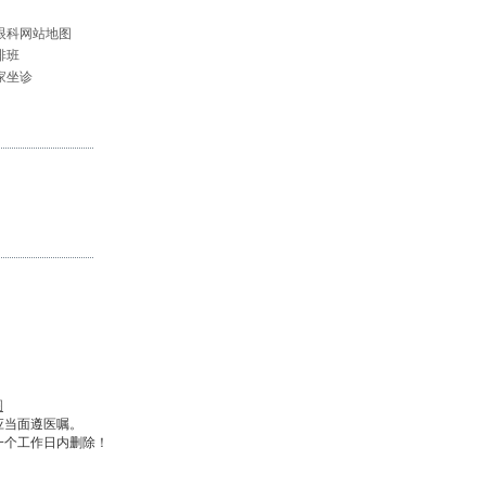
眼科网站地图
排班
家坐诊
图
应当面遵医嘱。
一个工作日内删除！