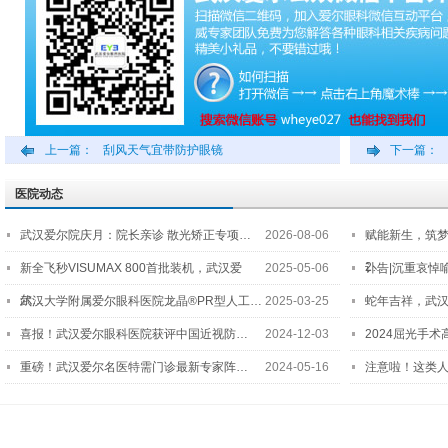
上一篇：
刮风天气宜带防护眼镜
下一篇：
医院动态
武汉爱尔院庆月：院长亲诊 散光矫正专项…
2026-08-06
赋能新生，筑
2…
新全飞秒VISUMAX 800首批装机，武汉爱
2025-05-06
讣告|沉重哀悼
尔…
武汉大学附属爱尔眼科医院龙晶®PR型人工…
2025-03-25
蛇年吉祥，武汉
喜报！武汉爱尔眼科医院获评中国近视防…
2024-12-03
2024屈光手
重磅！武汉爱尔名医特需门诊最新专家阵…
2024-05-16
注意啦！这类