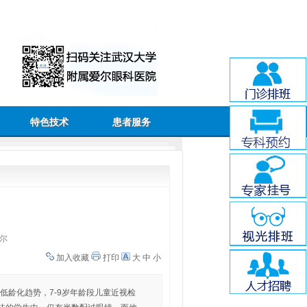
特色技术
患者服务
尔
加入收藏
打印
大
中
小
低龄化趋势，7-9岁年龄段儿童近视检