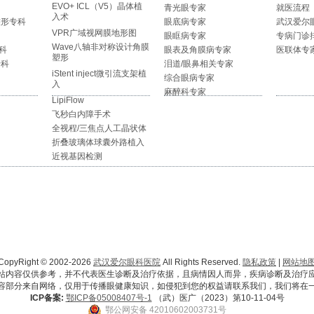
EVO+ ICL（V5）晶体植
青光眼专家
就医流程
入术
整形专科
眼底病专家
武汉爱尔
VPR广域视网膜地形图
眼眶病专家
专病门诊
Wave八轴非对称设计角膜
科
眼表及角膜病专家
医联体专
塑形
专科
泪道/眼鼻相关专家
iStent inject微引流支架植
综合眼病专家
入
麻醉科专家
LipiFlow
飞秒白内障手术
全视程/三焦点人工晶状体
折叠玻璃体球囊外路植入
近视基因检测
CopyRight © 2002-2026
武汉爱尔眼科医院
All Rights Reserved.
隐私政策
|
网站地
站内容仅供参考，并不代表医生诊断及治疗依据，且病情因人而异，疾病诊断及治疗
容部分来自网络，仅用于传播眼健康知识，如侵犯到您的权益请联系我们，我们将在
ICP备案:
鄂ICP备05008407号-1
（武）医广（2023）第10-11-04号
鄂公网安备 42010602003731号