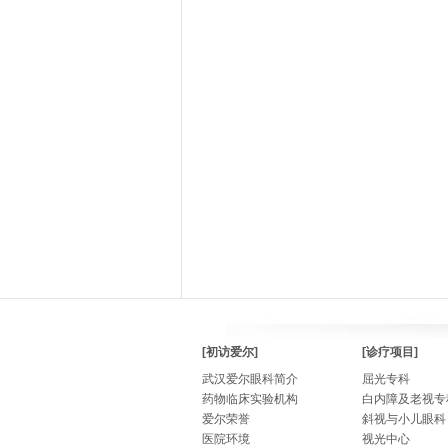
[初访爱尔]
[诊疗项目]
武汉爱尔眼科简介
屈光专科
药物临床实验机构
白内障及老视专
爱尔荣誉
斜视与小儿眼科
医院环境
视光中心