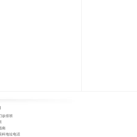
]
门诊排班
班
指南
眼科地址电话