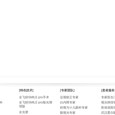
[特色技术]
[专家团队]
[患者服务
全飞秒SMILE pro手术
近视矫正专家
专家医生
科
全飞秒SMILE pro散光增
白内障专家
视光师排
强版
斜视与小儿眼科专家
医保就医
全光塑
眼视光专家
武汉爱尔