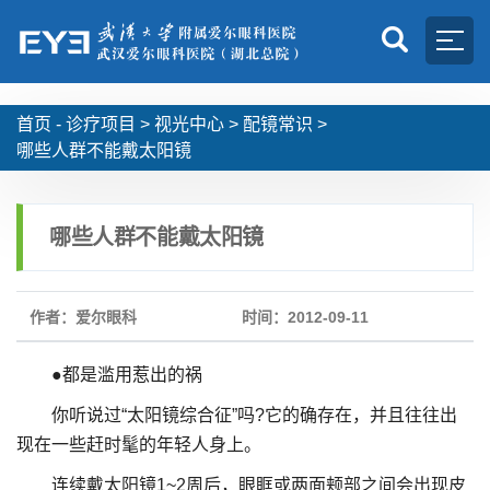
首页 -
诊疗项目
>
视光中心
>
配镜常识
>
哪些人群不能戴太阳镜
哪些人群不能戴太阳镜
作者：爱尔眼科
时间：2012-09-11
●都是滥用惹出的祸
你听说过“太阳镜综合征”吗?它的确存在，并且往往出
现在一些赶时髦的年轻人身上。
连续戴太阳镜1~2周后，眼眶或两面颊部之间会出现皮