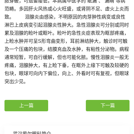
脓穿破，可遗留瘘管。本病属中医学的“眦漏”、“漏睛”等病
范畴。多因肝火风热或心火旺盛，或肾阴不足、虚火上炎而
致。 泪腺炎由感染，不明原因的肉芽肿性病变或良性
淋巴上皮病变引起泪腺炎性肿大。急性泪腺炎可分别或同时
累及泪腺的睑叶或眶叶。睑叶的急性炎症表现为眶部疼痛，
上睑水肿并可呈S形弯曲变形，耳前淋结肿大，触诊时可触
及一个压痛的包块，结膜充血及水肿，有粘性分泌物。病程
通常短暂，可自行缓解，但也可能化脓。慢性泪腺炎一般无
疼痛，泪腺肿大，有上睑下垂，在眶外上缘下可触及较硬的
包块，眼球可向内下偏位，向上、外看时可有复视，但眼球
突出少见。
上一篇
下一篇
武汉爱尔眼科简介