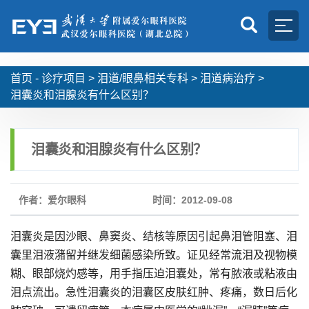
首页 -
诊疗项目
>
泪道/眼鼻相关专科
>
泪道病治疗
>
泪囊炎和泪腺炎有什么区别？
泪囊炎和泪腺炎有什么区别？
作者：爱尔眼科
时间：2012-09-08
泪囊炎是因沙眼、鼻窦炎、结核等原因引起鼻泪管阻塞、泪
囊里泪液潴留并继发细菌感染所致。证见经常流泪及视物模
糊、眼部烧灼感等，用手指压迫泪囊处，常有脓液或粘液由
泪点流出。急性泪囊炎的泪囊区皮肤红肿、疼痛，数日后化