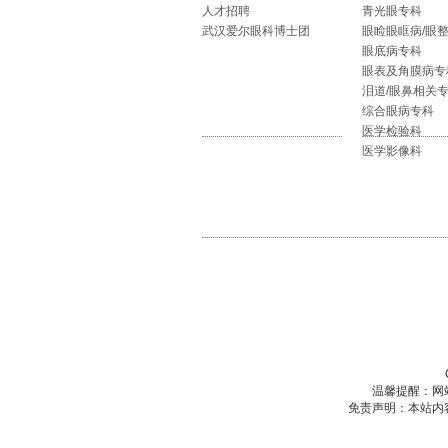
人才招聘
青光眼专科
武汉爱尔眼科博士团
眼睑眼眶病/眼
眼底病专科
眼表及角膜病专
泪道/眼鼻相关
综合眼病专科
医学检验科
医学影像科
温馨提醒：网
免责声明：本站内