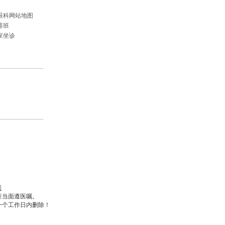
眼科网站地图
排班
家坐诊
图
应当面遵医嘱。
一个工作日内删除！