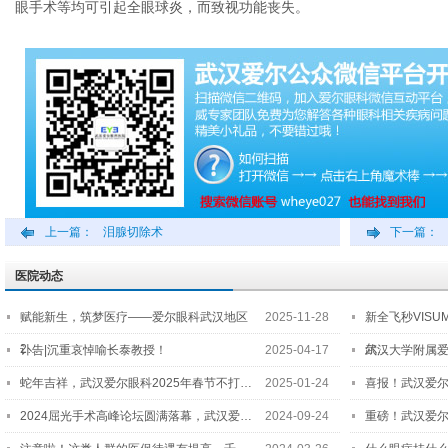
眼手术等均可引起全眼球炎，而致视功能丧失。
上一篇：
泪腺切除术
下一篇：
医院动态
赋能新生，筑梦医疗——爱尔眼科武汉地区
2025-11-28
新全飞秒VISU
2…
尔…
讣告|沉重哀悼喻长泰教授！
2025-04-17
武汉大学附属爱
蛇年吉祥，武汉爱尔眼科2025年春节不打…
2025-01-24
喜报！武汉爱
2024屈光手术高峰论坛圆满落幕，武汉爱…
2024-09-24
重磅！武汉爱