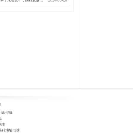
么科？来看这个，眼科就诊…
2024-03-20
]
门诊排班
班
指南
眼科地址电话