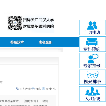
特色技术
患者服务
尔
加入收藏
打印
大
中
小
菌感染所致。 【治疗措施】 1.勤滴