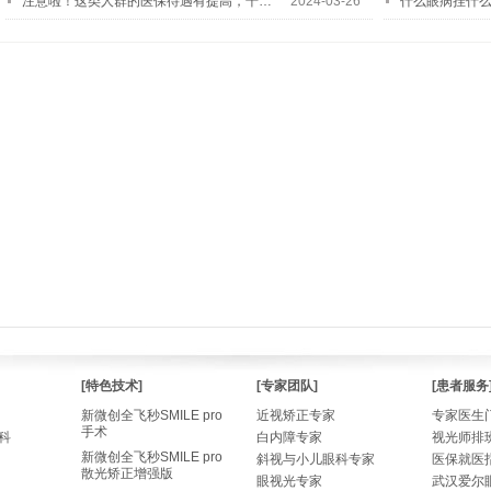
注意啦！这类人群的医保待遇有提高，千…
2024-03-26
什么眼病挂什
[特色技术]
[专家团队]
[患者服务
新微创全飞秒SMILE pro
近视矫正专家
专家医生
手术
科
白内障专家
视光师排
新微创全飞秒SMILE pro
斜视与小儿眼科专家
医保就医
散光矫正增强版
眼视光专家
武汉爱尔