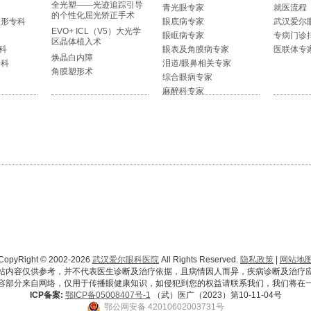
全光塑——光迹追踪引导
青光眼专家
就医流程
的个性化屈光矫正手术
整形专科
眼底病专家
武汉爱尔
EVO+ ICL（V5）大光学
眼眶病专家
专病门诊
区晶体植入术
科
眼表及角膜病专家
医联体专
焕晶白内障
专科
泪道/眼鼻相关专家
角膜塑形术
综合眼病专家
麻醉科专家
CopyRight © 2002-2026
武汉爱尔眼科医院
All Rights Reserved.
隐私政策
|
网站地
站内容仅供参考，并不代表医生诊断及治疗依据，且病情因人而异，疾病诊断及治疗
容部分来自网络，仅用于传播眼健康知识，如侵犯到您的权益请联系我们，我们将在
ICP备案:
鄂ICP备05008407号-1
（武）医广（2023）第10-11-04号
鄂公网安备 42010602003731号