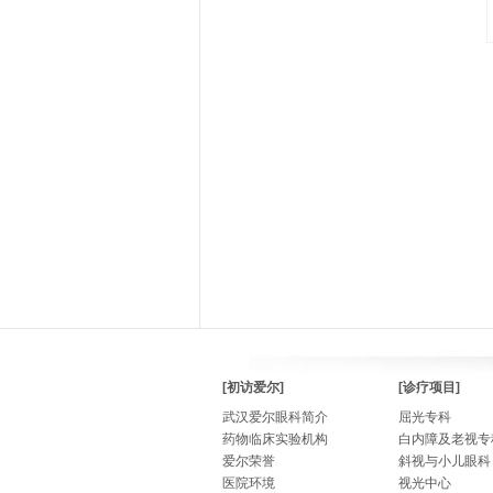
[初访爱尔]
[诊疗项目]
武汉爱尔眼科简介
屈光专科
药物临床实验机构
白内障及老视专
爱尔荣誉
斜视与小儿眼科
医院环境
视光中心