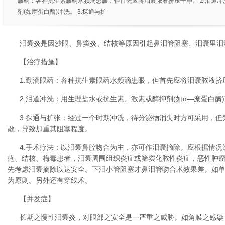
眼药：各种抗生素眼药水频滴患眼，但首先应将泪囊脓液挤压干净。 2.泪道
剂(如糜蛋白酶)冲洗。 3.探通与扩
泪囊炎是因沙眼、鼻窦炎、结核等原因引起鼻泪管阻塞、泪囊里泪
【治疗措施】
1.勤滴眼药：各种抗生素眼药水频滴患眼，但首先应将泪囊脓液挤
2.泪道冲洗：用生理盐水或抗生素、激素或酶抑剂(如α—糜蛋白酶
3.探通与扩张：经过一个时期冲洗，待分泌物消失时方可采用，
散，导致加重其阻塞程度。
4.手术疗法：以泪囊鼻腔吻合为主，亦可作泪囊摘除。应根据情
疮、结核、梅毒患者，泪囊周围组织炎症或筛窦化脓性炎症，恶性肿
先考虑泪囊摘除以达安全。下泪小管阻塞才鼻泪管吻合术效果差。如
为原则。另外还有穿线术。
【并发症】
长期之慢性泪囊炎，对眼部之安全是一严重之威胁。如角膜之感染