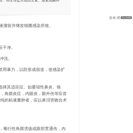
冲洗：用生理盐水或抗生素、激素或酶抑
液潴留并继发细菌感染所致。
压干净。
)冲洗。
但禁用暴力，以防形成假道，使感染扩
况选择其适应症。如萎缩性鼻炎、狼
瘤，角膜炎症，内眼炎，眼外伤等应首
单纯的粘液囊肿者，应以鼻泪管吻合术
，葡行性角膜溃疡或眼部贯通伤，内