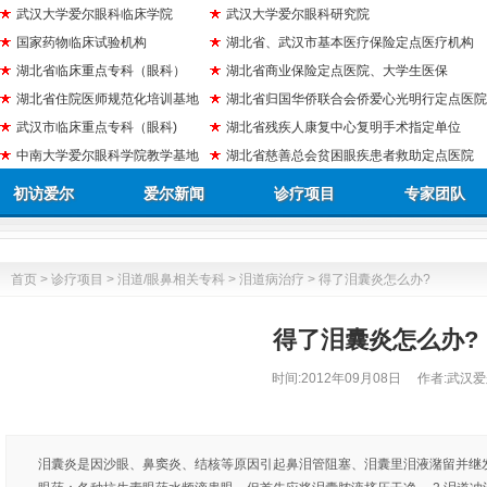
武汉大学爱尔眼科临床学院
武汉大学爱尔眼科研究院
国家药物临床试验机构
湖北省、武汉市基本医疗保险定点医疗机构
湖北省临床重点专科（眼科）
湖北省商业保险定点医院、大学生医保
湖北省住院医师规范化培训基地
湖北省归国华侨联合会侨爱心光明行定点医院
武汉市临床重点专科（眼科)
湖北省残疾人康复中心复明手术指定单位
中南大学爱尔眼科学院教学基地
湖北省慈善总会贫困眼疾患者救助定点医院
初访爱尔
爱尔新闻
诊疗项目
专家团队
首页
>
诊疗项目
>
泪道/眼鼻相关专科
>
泪道病治疗
> 得了泪囊炎怎么办?
得了泪囊炎怎么办?
时间:
2012年09月08日
作者:武汉爱
泪囊炎是因沙眼、鼻窦炎、结核等原因引起鼻泪管阻塞、泪囊里泪液潴留并继发细