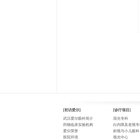
[初访爱尔]
[诊疗项目]
武汉爱尔眼科简介
屈光专科
药物临床实验机构
白内障及老视专
爱尔荣誉
斜视与小儿眼科
医院环境
视光中心