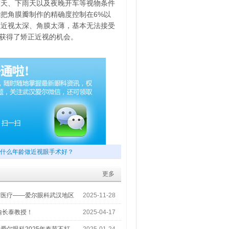
雾天、下雨天以及夜晚开车等视物条件
把角膜瓣制作的精确度控制在6%以
在近视太深、角膜太薄，基本无法接受
友获得了矫正近视的机会。
什么年龄做近视眼手术好？
更多
梦医疗——爱尔眼科武汉地区
2025-11-28
喻长泰教授！
2025-04-17