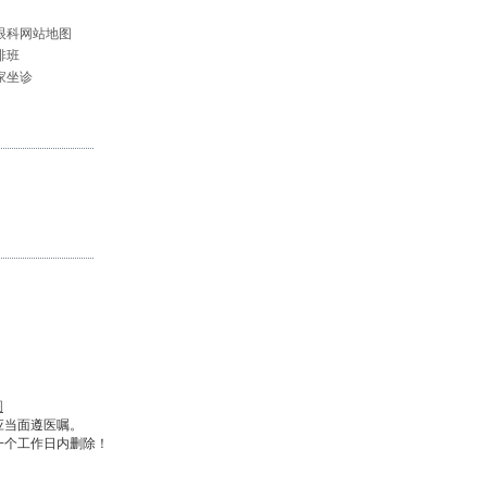
眼科网站地图
排班
家坐诊
图
应当面遵医嘱。
一个工作日内删除！