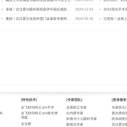
武汉大学附属爱尔眼科医院龙晶®PR型人工…
2025-03-25
蛇年吉祥，武汉
喜报！武汉爱尔眼科医院获评中国近视防…
2024-12-03
2024屈光手
重磅！武汉爱尔名医特需门诊最新专家阵…
2024-05-16
注意啦！这类
[特色技术]
[专家团队]
[患者服务
全飞秒SMILE pro手术
近视矫正专家
专家医生
科
全飞秒SMILE pro散光增
白内障专家
视光师排
强版
斜视与小儿眼科专家
医保就医
全光塑
眼视光专家
武汉爱尔