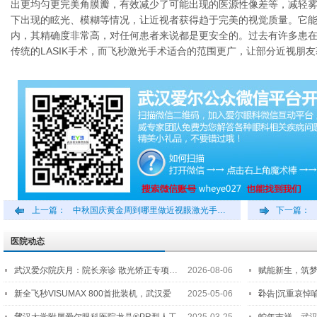
出更均匀更完美角膜瓣，有效减少了可能出现的医源性像差等，减轻
下出现的眩光、模糊等情况，让近视者获得趋于完美的视觉质量。它能
内，其精确度非常高，对任何患者来说都是更安全的。过去有许多患
传统的LASIK手术，而飞秒激光手术适合的范围更广，让部分近视朋
上一篇：
中秋国庆黄金周到哪里做近视眼激光手…
下一篇：
医院动态
武汉爱尔院庆月：院长亲诊 散光矫正专项…
2026-08-06
赋能新生，筑
2…
新全飞秒VISUMAX 800首批装机，武汉爱
2025-05-06
讣告|沉重哀悼
尔…