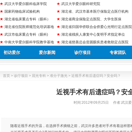
武汉大学爱尔眼科临床学院
武汉大学爱尔眼科研究院
国家药物临床试验机构
湖北省、武汉市基本医疗保险定点医疗机构
湖北省临床重点专科（眼科）
湖北省商业保险定点医院、大学生医保
湖北省住院医师规范化培训基地
湖北省归国华侨联合会侨爱心光明行定点医院
武汉市临床重点专科（眼科)
湖北省残疾人康复中心复明手术指定单位
中南大学爱尔眼科学院教学基地
湖北省慈善总会贫困眼疾患者救助定点医院
初访爱尔
爱尔新闻
诊疗项目
专家团队
首页
>
诊疗项目
>
屈光专科
>
准分子激光
> 近视手术有后遗症吗？安全吗？
近视手术有后遗症吗？安
时间:
2012年09月25日
作者:武汉爱
随着近视手术的升温，在选择手术摘镜之前，武汉许多患者对手术有着这样那