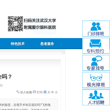
特色技术
患者服务
全吗？
尔
加入收藏
打印
大
中
小
样的疑惑，近视手术有后遗症吗?飞秒激