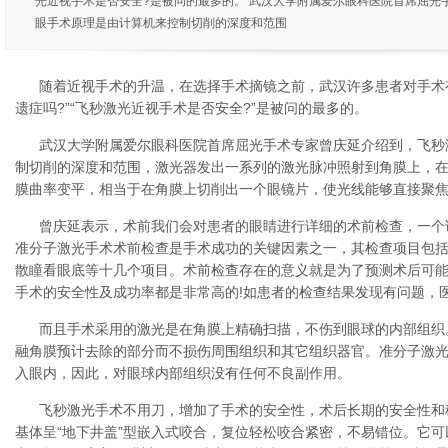
光近视手术是否安全?是被问的最多的。 武汉大学附属爱尔眼科医院首席屈光
眼手术原理是由计算机来控制切削的深度和范围
随着近视手术的升温，在选择手术摘镜之前，武汉许多患者对手术
遗症吗?”“飞秒激光近视手术是否安全?”是被问的最多的。
武汉大学附属爱尔眼科医院首席屈光手术专家曾庆延介绍到，飞秒
制切削的深度和范围，激光器发出一系列的激光脉冲照射到角膜上，
膜曲率变平，相当于在角膜上切削出一个眼镜片，使光线能够直接聚
曾庆延表示，术前我们会对患者的眼睛进行详细的术前检查，一个
准分子激光手术术前检查是手术成功的关键因素之一，其检查项目包
散瞳看眼底等十几个项目。术前检查存在的意义就是为了预测术后可
手术的安全性及成功率都是非常高的!如患者的检查结果发现有问题，
而且手术采用的激光是在角膜上精确扫描，不伤到眼球的内部组织
融角膜预计去除的部分而不损伤周围组织和其它组织器官。准分子激光的
入眼内，因此，对眼球内部组织没有任何不良副作用。
飞秒激光手术不用刀，增加了手术的安全性，术后长期的安全性和
基体呈“地下井盖”型嵌入式咬合，复位轻松咬合紧密，不易错位。它