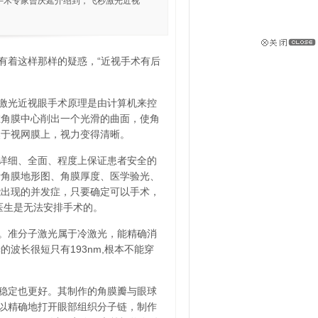
手术专家曾庆延介绍到，飞秒激光近视
有着这样那样的疑惑，“近视手术有后
激光近视眼手术原理是由计算机来控
在角膜中心削出一个光滑的曲面，使角
焦于视网膜上，视力变得清晰。
详细、全面、程度上保证患者安全的
括角膜地形图、角膜厚度、医学验光、
能出现的并发症，只要确定可以手术，
医生是无法安排手术的。
。准分子激光属于冷激光，能精确消
波长很短只有193nm,根本不能穿
稳定也更好。其制作的角膜瓣与眼球
可以精确地打开眼部组织分子链，制作