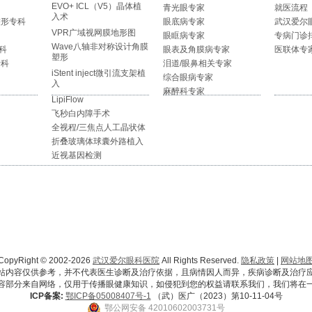
EVO+ ICL（V5）晶体植
青光眼专家
就医流程
入术
整形专科
眼底病专家
武汉爱尔
VPR广域视网膜地形图
眼眶病专家
专病门诊
Wave八轴非对称设计角膜
科
眼表及角膜病专家
医联体专
塑形
专科
泪道/眼鼻相关专家
iStent inject微引流支架植
综合眼病专家
入
麻醉科专家
LipiFlow
飞秒白内障手术
全视程/三焦点人工晶状体
折叠玻璃体球囊外路植入
近视基因检测
CopyRight © 2002-2026
武汉爱尔眼科医院
All Rights Reserved.
隐私政策
|
网站地
站内容仅供参考，并不代表医生诊断及治疗依据，且病情因人而异，疾病诊断及治疗
容部分来自网络，仅用于传播眼健康知识，如侵犯到您的权益请联系我们，我们将在
ICP备案:
鄂ICP备05008407号-1
（武）医广（2023）第10-11-04号
鄂公网安备 42010602003731号