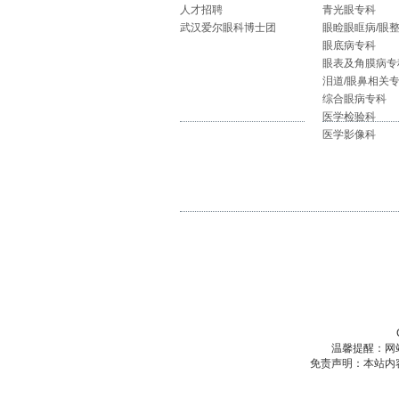
人才招聘
青光眼专科
武汉爱尔眼科博士团
眼睑眼眶病/眼
眼底病专科
眼表及角膜病专
泪道/眼鼻相关
综合眼病专科
医学检验科
医学影像科
温馨提醒：网
免责声明：本站内