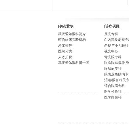
[初访爱尔]
[诊疗项目]
武汉爱尔眼科简介
屈光专科
药物临床实验机构
白内障及老视专
爱尔荣誉
斜视与小儿眼科
医院环境
视光中心
人才招聘
青光眼专科
武汉爱尔眼科博士团
眼睑眼眶病/眼
眼底病专科
眼表及角膜病专
泪道/眼鼻相关
综合眼病专科
医学检验科
医学影像科