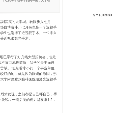
一个近视手术眼手术的高峰期，为了在
名副其实的大学城。转眼步入七月
洒热血博奋斗。七月份也是一个近视手
大学生也选择了近视眼手术。一位来自
接受近视眼激光手术。
市场已举行了好几场大型招聘会，但吃
我不盲目地投简历，我学的是平面设
贡献。”但别看小小的一个事业单位
形较好的她，就是因为眼镜的原因，形
汉大学附属爱尔眼科医院做激光近视手
之后才发现，之前都是自己吓自己，手
曼说，一周后测的视力是双眼1.2，