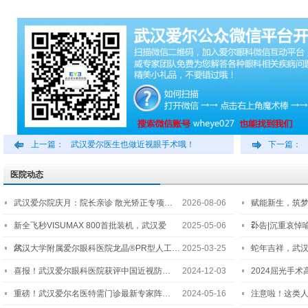
上一篇：
武汉爱尔医生也做近视眼手术哦！
下一篇：
医院动态
武汉爱尔院庆月：院长亲诊 散光矫正专项…
2026-08-06
赋能新生，筑
2…
新全飞秒VISUMAX 800首批装机，武汉爱
2025-05-06
讣告|沉重哀悼
尔…
武汉大学附属爱尔眼科医院龙晶®PR型人工…
2025-03-25
蛇年吉祥，武汉
喜报！武汉爱尔眼科医院获评中国近视防…
2024-12-03
2024屈光手
重磅！武汉爱尔名医特需门诊最新专家阵…
2024-05-16
注意啦！这类