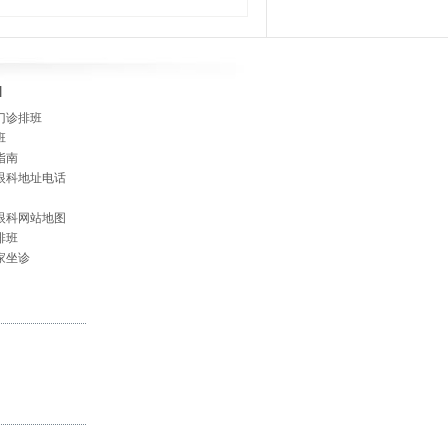
]
门诊排班
班
指南
眼科地址电话
眼科网站地图
排班
家坐诊