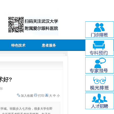
特色技术
患者服务
术好?
尔
加入收藏
打印
大
中
小
大学城。转眼步入七月份，很多大学生即