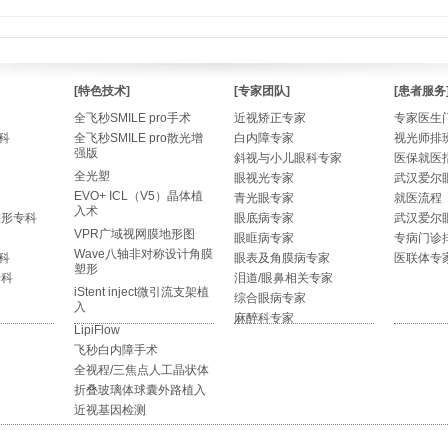
[特色技术]
[专家团队]
[患者服务
全飞秒SMILE pro手术
近视矫正专家
专家医生
科
全飞秒SMILE pro散光增
白内障专家
视光师排
强版
斜视与小儿眼科专家
医保就医
全光塑
眼视光专家
武汉爱尔
EVO+ ICL（V5）晶体植
青光眼专家
就医流程
入术
整形专科
眼底病专家
武汉爱尔
VPR广域视网膜地形图
眼眶病专家
专病门诊
Wave八轴非对称设计角膜
科
眼表及角膜病专家
医联体专
塑形
专科
泪道/眼鼻相关专家
iStent inject微引流支架植
综合眼病专家
入
麻醉科专家
LipiFlow
飞秒白内障手术
全视程/三焦点人工晶状体
折叠玻璃体球囊外路植入
近视基因检测