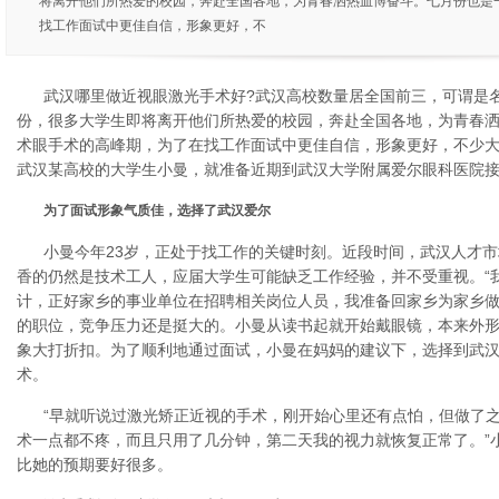
将离开他们所热爱的校园，奔赴全国各地，为青春洒热血博奋斗。七月份也是
找工作面试中更佳自信，形象更好，不
武汉哪里做近视眼激光手术好?武汉高校数量居全国前三，可谓是
份，很多大学生即将离开他们所热爱的校园，奔赴全国各地，为青春
术眼手术的高峰期，为了在找工作面试中更佳自信，形象更好，不少
武汉某高校的大学生小曼，就准备近期到武汉大学附属爱尔眼科医院
为了面试形象气质佳，选择了武汉爱尔
小曼今年23岁，正处于找工作的关键时刻。近段时间，武汉人才
香的仍然是技术工人，应届大学生可能缺乏工作经验，并不受重视。“
计，正好家乡的事业单位在招聘相关岗位人员，我准备回家乡为家乡做
的职位，竞争压力还是挺大的。小曼从读书起就开始戴眼镜，本来外
象大打折扣。为了顺利地通过面试，小曼在妈妈的建议下，选择到武
术。
“早就听说过激光矫正近视的手术，刚开始心里还有点怕，但做了
术一点都不疼，而且只用了几分钟，第二天我的视力就恢复正常了。”小
比她的预期要好很多。