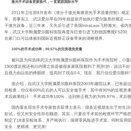
激光手术设备更新换代，一直紧跟国际水平
2011年卫生部8月发布《准分子激光角膜屈光手术质量控制》规定
年。而事实上，武汉爱尔早在09年就提前开始执行爱尔版质控规定——
子激光设备，近三年来，又先后引进了美国IntraLase飞秒激光、省内
年，武汉大学附属爱尔眼科医院再度斥巨资引进飞秒德国鹰视FS200
在家门口可以体验到国际近视矫正设备带来的清晰视界。
100%的手术成功率，99.97%的完美视觉质量
被问及为何选择武汉大学附属爱尔眼科医院作为手术医院时，小曼
1900度近视还有白内障之前是被很多家医院都判了‘死刑’的，说治不
且视力由以前的睁眼瞎，提高到了现在0.6。现在，我只信任爱尔眼科!
据介绍，自武汉大学附属爱尔眼科医院2003年建院以来，已有超过2
前检查，但仅有60%左右的人可以安全做手术，其中有90%的近视患
术后效果统计：手术成功率100%，达到矫正视力的为99.97%，术后视
国内著名屈光手术专家曾庆延博士表示：很多近视朋友出于对生活
欲试，但又对安全性存在顾虑。其实，只要在手术前的检查环节严格
制定了18道安检体系，并严格执行，保障零风险进手术室。同时应用
安全，更精准、更完美!