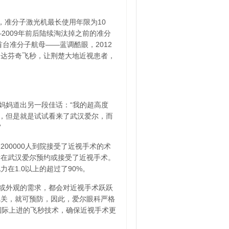
，准分子激光机最长使用年限为10
2009年前后陆续淘汰掉之前的准分
首台准分子航母——蓝调酷眼，2012
、达芬奇飞秒，让荆楚大地近视患者，
妈妈道出另一段佳话：“我的超高度
好，但是就是试试看来了武汉爱尔，而
”
00000人到院接受了近视手术的术
者在武汉爱尔预约或接受了近视手术。
力在1.0以上的超过了90%。
或外观的需求，都会对近视手术跃跃
把关，就可预防，因此，爱尔眼科严格
国际上进的飞秒技术，确保近视手术更