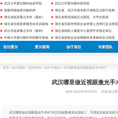
武汉大学爱尔眼科临床学院
武汉大学爱尔眼科研究院
国家药物临床试验机构
湖北省、武汉市基本医疗保险定点医疗机构
湖北省临床重点专科（眼科）
湖北省商业保险定点医院、大学生医保
湖北省住院医师规范化培训基地
湖北省归国华侨联合会侨爱心光明行定点医院
武汉市临床重点专科（眼科)
湖北省残疾人康复中心复明手术指定单位
中南大学爱尔眼科学院教学基地
湖北省慈善总会贫困眼疾患者救助定点医院
初访爱尔
爱尔新闻
诊疗项目
专家团队
首页
>
诊疗项目
>
屈光专科
>
准分子激光
> 武汉哪里做近视眼激光手术好?
武汉哪里做近视眼激光手
时间:
2012年09月25日
作者:武汉爱
武汉哪里做近视眼激光手术好?武汉高校数量居全国前三，可谓是名副其实的