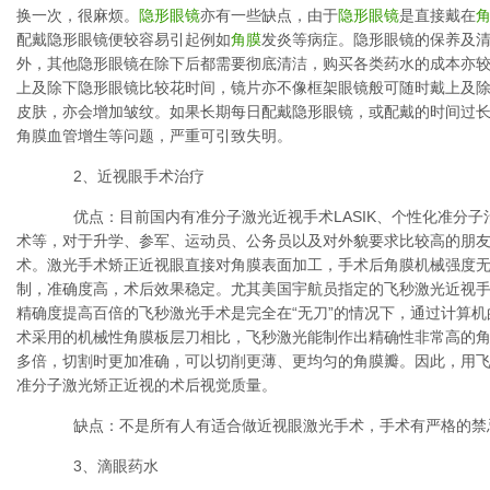
换一次，很麻烦。
隐形眼镜
亦有一些缺点，由于
隐形眼镜
是直接戴在
配戴隐形眼镜便较容易引起例如
角膜
发炎等病症。隐形眼镜的保养及
外，其他隐形眼镜在除下后都需要彻底清洁，购买各类药水的成本亦
上及除下隐形眼镜比较花时间，镜片亦不像框架眼镜般可随时戴上及
皮肤，亦会增加皱纹。如果长期每日配戴隐形眼镜，或配戴的时间过
角膜血管增生等问题，严重可引致失明。
2、近视眼手术治疗
优点：目前国内有准分子激光近视手术LASIK、个性化准分子
术等，对于升学、参军、运动员、公务员以及对外貌要求比较高的朋友
术。激光手术矫正近视眼直接对角膜表面加工，手术后角膜机械强度
制，准确度高，术后效果稳定。尤其美国宇航员指定的飞秒激光近视手
精确度提高百倍的飞秒激光手术是完全在“无刀”的情况下，通过计算
术采用的机械性角膜板层刀相比，飞秒激光能制作出精确性非常高的角
多倍，切割时更加准确，可以切削更薄、更均匀的角膜瓣。因此，用
准分子激光矫正近视的术后视觉质量。
缺点：不是所有人有适合做近视眼激光手术，手术有严格的禁
3、滴眼药水