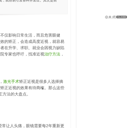
视，就容易引发各种并发症。其次是前
，不仅影响日常生活，而且危害眼健
有效的矫正，会造成高度近视，就容易
患者在升学、求职、就业会因视力缺陷
医院专家也呼吁，找准近视
治疗
方法
，
，
激光
手术
矫正近视是很多人选择摘
于矫正近视的效果有待商榷。那么这些
正方法的大盘点。
常让人头痛，眼镜需要每2年重新更