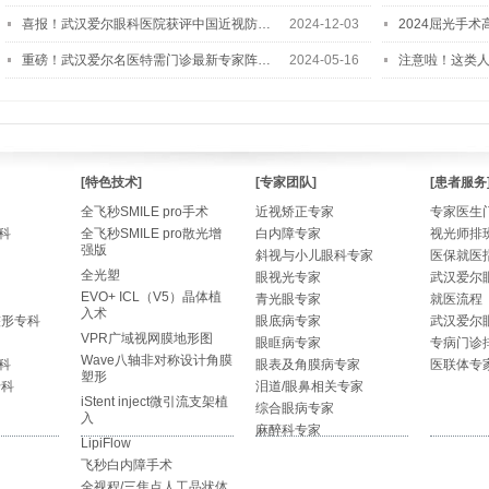
喜报！武汉爱尔眼科医院获评中国近视防…
2024-12-03
2024屈光手
重磅！武汉爱尔名医特需门诊最新专家阵…
2024-05-16
注意啦！这类
[特色技术]
[专家团队]
[患者服务
全飞秒SMILE pro手术
近视矫正专家
专家医生
科
全飞秒SMILE pro散光增
白内障专家
视光师排
强版
斜视与小儿眼科专家
医保就医
全光塑
眼视光专家
武汉爱尔
EVO+ ICL（V5）晶体植
青光眼专家
就医流程
入术
整形专科
眼底病专家
武汉爱尔
VPR广域视网膜地形图
眼眶病专家
专病门诊
Wave八轴非对称设计角膜
科
眼表及角膜病专家
医联体专
塑形
专科
泪道/眼鼻相关专家
iStent inject微引流支架植
综合眼病专家
入
麻醉科专家
LipiFlow
飞秒白内障手术
全视程/三焦点人工晶状体