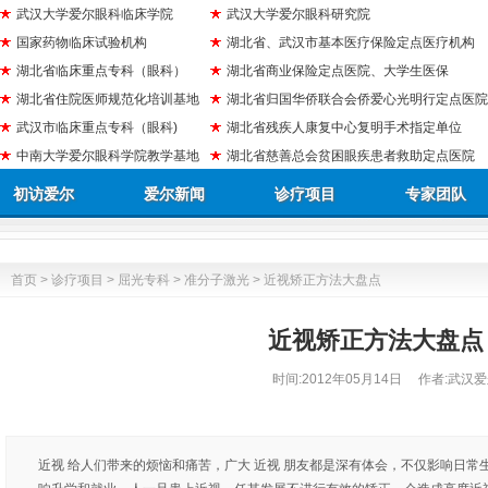
武汉大学爱尔眼科临床学院
武汉大学爱尔眼科研究院
国家药物临床试验机构
湖北省、武汉市基本医疗保险定点医疗机构
湖北省临床重点专科（眼科）
湖北省商业保险定点医院、大学生医保
湖北省住院医师规范化培训基地
湖北省归国华侨联合会侨爱心光明行定点医院
武汉市临床重点专科（眼科)
湖北省残疾人康复中心复明手术指定单位
中南大学爱尔眼科学院教学基地
湖北省慈善总会贫困眼疾患者救助定点医院
初访爱尔
爱尔新闻
诊疗项目
专家团队
首页
>
诊疗项目
>
屈光专科
>
准分子激光
> 近视矫正方法大盘点
近视矫正方法大盘点
时间:
2012年05月14日
作者:武汉爱
近视 给人们带来的烦恼和痛苦，广大 近视 朋友都是深有体会，不仅影响日