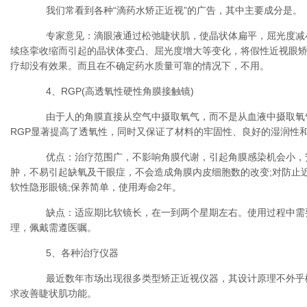
我们常看到各种“滴药水矫正近视”的广告，其中主要成分是。
专家意见：滴眼液通过松弛睫状肌，使晶状体扁平，屈光度减
续痉挛收缩而引起的晶状体变凸、屈光度增大等变化，将假性近视眼
疗却没有效果。而且在不确定药水质量可靠的情况下，不用。
4、RGP(高透氧性硬性角膜接触镜)
由于人的角膜直接从空气中摄取氧气，而不是从血液中摄取氧
RGP显著提高了透氧性，同时又保证了材料的牢固性、良好的湿润性
优点：治疗范围广，不影响角膜代谢，引起角膜感染机会小，
肿，不易引起缺氧及干眼症，不会造成角膜内皮细胞数的改变;对防止
软性隐形眼镜;保养简单，使用寿命2年。
缺点：适应期比软镜长，在一到两个星期左右。使用过程中需
理，佩戴需遵医嘱。
5、各种治疗仪器
最近数年市场出现很多类型矫正近视仪器，其设计原理不外乎
求改善睫状肌功能。