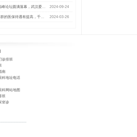
术高峰论坛圆满落幕，武汉爱…
2024-09-24
人群的医保待遇有提高，千…
2024-03-26
]
门诊排班
班
指南
眼科地址电话
眼科网站地图
排班
家坐诊