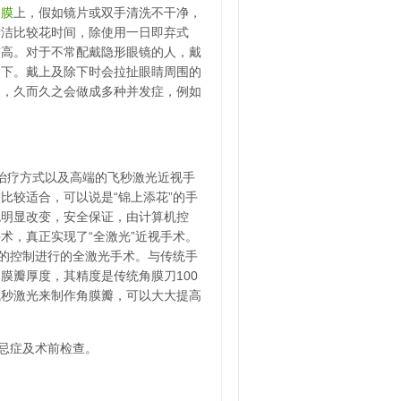
角膜
上，假如镜片或双手清洗不干净，
清洁比较花时间，除使用一日即弃式
较高。对于不常配戴隐形眼镜的人，戴
除下。戴上及除下时会拉扯眼睛周围的
长，久而久之会做成多种并发症，例如
治疗方式以及高端的飞秒激光近视手
比较适合，可以说是“锦上添花”的手
无明显改变，安全保证，由计算机控
术，真正实现了“全激光”近视手术。
机的控制进行的全激光手术。与传统手
膜瓣厚度，其精度是传统角膜刀100
飞秒激光来制作角膜瓣，可以大大提高
忌症及术前检查。