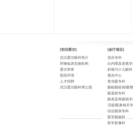
[初访爱尔]
[诊疗项目]
武汉爱尔眼科简介
屈光专科
药物临床实验机构
白内障及老视专
爱尔荣誉
斜视与小儿眼科
医院环境
视光中心
人才招聘
青光眼专科
武汉爱尔眼科博士团
眼睑眼眶病/眼
眼底病专科
眼表及角膜病专
泪道/眼鼻相关
综合眼病专科
医学检验科
医学影像科