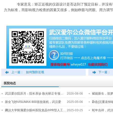
专家意见：矫正近视的仪器设计是否达到了预定目标，并没有
力为标准，而影响视力检查的因素又很多，例如睁眼与闭眼、用力调
上一篇：
如何预防近视
下一篇：
医院动态
武汉爱尔院庆月：院长亲诊 散光矫正专项…
2026-08-06
赋能新生，筑
2…
新全飞秒VISUMAX 800首批装机，武汉爱
2025-05-06
讣告|沉重哀悼
尔…
武汉大学附属爱尔眼科医院龙晶®PR型人工…
2025-03-25
蛇年吉祥，武汉