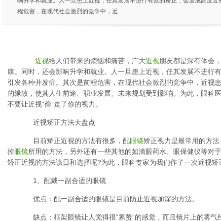
响升学和就业。人一旦患上近视，任其发展不进行有效的矫正，会造成高度近
程危害，在现代社会激烈的竞争中，近
近视
给人们带来的烦恼和痛苦，广大
近视
朋友都是深有体会
康。同时，还会影响升学和就业。人一旦患上近视，任其发展不进行
引发各种并发症。其次是前程危害，在现代社会激烈的竞争中，近视
的缘故，使其人生前途、职业发展、未来规划受到影响。为此，眼科
不要让近视“偷”走了你的视力。
近视矫正方法大盘点
目前矫正近视的方法有很多，配
眼镜
矫正视力是最常用的方法
掉
眼镜
所用的方法，另外还有一些其他的如滴眼药水、眼保健仪等对
矫正近视的方法该日和选择呢?为此，眼科专家为我们作了一次近视矫
1、配戴一副合适的眼镜
优点：配一副合适的眼镜是目前防止近视加深的方法。
缺点：框架眼镜让人觉得很“累赘”的感觉，而且镜片上的雾气经