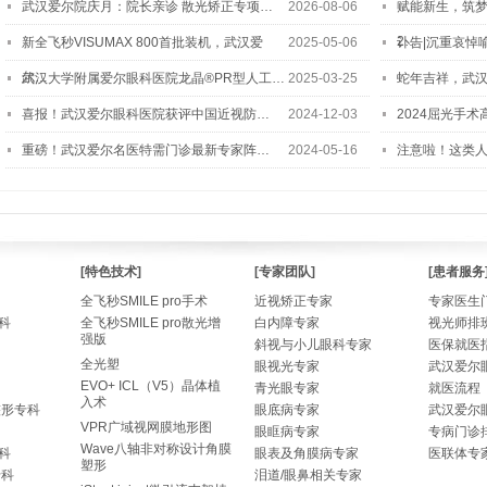
武汉爱尔院庆月：院长亲诊 散光矫正专项…
2026-08-06
赋能新生，筑
2…
新全飞秒VISUMAX 800首批装机，武汉爱
2025-05-06
讣告|沉重哀悼
尔…
武汉大学附属爱尔眼科医院龙晶®PR型人工…
2025-03-25
蛇年吉祥，武汉
喜报！武汉爱尔眼科医院获评中国近视防…
2024-12-03
2024屈光手
重磅！武汉爱尔名医特需门诊最新专家阵…
2024-05-16
注意啦！这类
[特色技术]
[专家团队]
[患者服务
全飞秒SMILE pro手术
近视矫正专家
专家医生
科
全飞秒SMILE pro散光增
白内障专家
视光师排
强版
斜视与小儿眼科专家
医保就医
全光塑
眼视光专家
武汉爱尔
EVO+ ICL（V5）晶体植
青光眼专家
就医流程
入术
整形专科
眼底病专家
武汉爱尔
VPR广域视网膜地形图
眼眶病专家
专病门诊
Wave八轴非对称设计角膜
科
眼表及角膜病专家
医联体专
塑形
专科
泪道/眼鼻相关专家