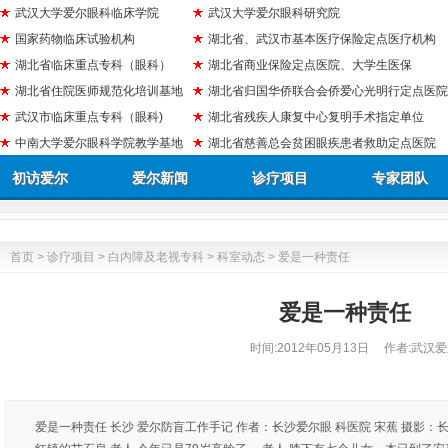
武汉大学爱尔眼科临床学院
武汉大学爱尔眼科研究院
国家药物临床试验机构
湖北省、武汉市基本医疗保险定点医疗机构
湖北省临床重点专科（眼科）
湖北省商业保险定点医院、大学生医保
湖北省住院医师规范化培训基地
湖北省归国华侨联合会侨爱心光明行定点医院
武汉市临床重点专科（眼科)
湖北省残疾人康复中心复明手术指定单位
中南大学爱尔眼科学院教学基地
湖北省慈善总会贫困眼疾患者救助定点医院
初访爱尔
爱尔新闻
诊疗项目
专家团队
首页
>
诊疗项目
>
白内障及老视专科
>
科室动态
> 爱是一种责任
爱是一种责任
时间:
2012年05月13日
作者:武汉爱
爱是一种责任 长沙 爱尔防盲工作手记 作者：长沙爱尔眼 科医院 宋蕉 摄影