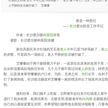
红镇的艾石泉 老人 今年已是79岁高龄了， 老人 膝下有七个儿女，本已到
人平静的生活被打破了。 艾嗲嗲
爱是一种责任
——
长沙
爱尔防盲工作手记
作者：长沙爱尔眼
科医院
宋蕉
摄影：长沙爱尔眼科医院张娜
家住高新区东方红镇的艾石泉
老人
今年已是79岁高龄了，
老人
的岁数，可是因为一场拆迁，老人平静的生活被打破了。
艾嗲嗲由于两个眼睛视力不好，一直居住在原来的老房子里，
自从听说要搞征地拆迁补偿，几个儿子都不再过问老
人的
生活，转而
配，以及谁来掌管嗲嗲的户口本。为此，兄弟之间，大打出手，在村
打了新闻热线，长沙政法频道对艾嗲嗲一家的情况作出了报道并决定
助。
接到任务，我们顾不上吃饭，立即驱车赶往东方红镇老人家中
进行了初步检查，检查结果为：左眼失明;双眼老年性
白内障
;右眼眼
自己的心愿就是重见光明，并希望我们能带他去医院详细检查，只要