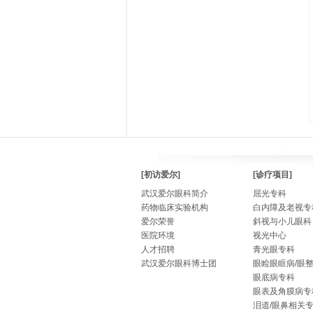
[初访爱尔]
[诊疗项目]
武汉爱尔眼科简介
屈光专科
药物临床实验机构
白内障及老视专
爱尔荣誉
斜视与小儿眼科
医院环境
视光中心
人才招聘
青光眼专科
武汉爱尔眼科博士团
眼睑眼眶病/眼
眼底病专科
眼表及角膜病专
泪道/眼鼻相关