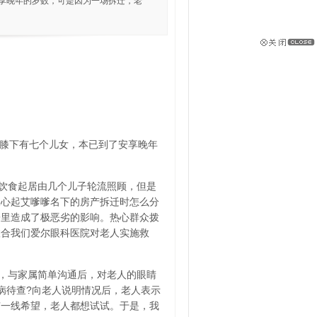
了安享晚年的岁数，可是因为一场拆迁，老
膝下有七个儿女，本已到了安享晚年
饮食起居由几个儿子轮流照顾，但是
关心起艾嗲嗲名下的房产拆迁时怎么分
子里造成了极恶劣的影响。热心群众拨
联合我们爱尔眼科医院对老人实施救
，与家属简单沟通后，对老人的眼睛
底病待查?向老人说明情况后，老人表示
有一线希望，老人都想试试。于是，我