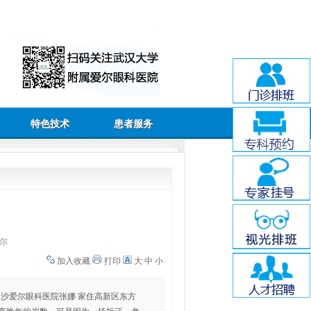
特色技术
患者服务
尔
加入收藏
打印
大
中
小
：长沙爱尔眼科医院张娜 家住高新区东方