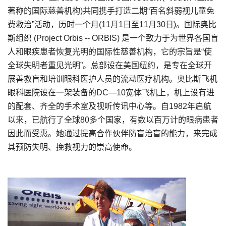
著称的国际慈善机构)共同携手打造二期“百名斜弱视儿童免
费救治”活动，历时一个月(11月1日至11月30日)。国际奥比
斯组织 (Project Orbis -- ORBIS) 是一个致力于为世界各国盲
人和眼疾患者恢复光明的国际性慈善机构，它的宗旨是“使
全球失明者重见光明”。总部设在美国纽约，是专在全球开
展善救盲和培训眼科医护人员的流动医疗机构。奥比斯飞机
眼科医院设在一架装备的DC—10宽体飞机上，机上设有进
的配套、齐全的手术室及视听传讯中心等。自1982年启航
以来，已航行了全球80多个国家，有数以百万计的眼病患者
因此而受惠。她通过提高合作伙伴防盲治盲的能力，来完成
其预防失明、挽救视力的崇高使命。