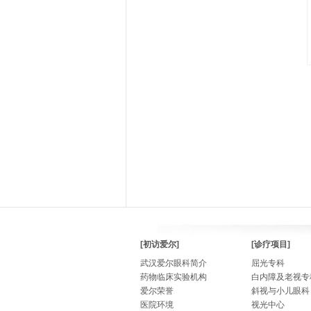
[初访爱尔]
[诊疗项目]
武汉爱尔眼科简介
屈光专科
药物临床实验机构
白内障及老视专
爱尔荣誉
斜视与小儿眼科
医院环境
视光中心