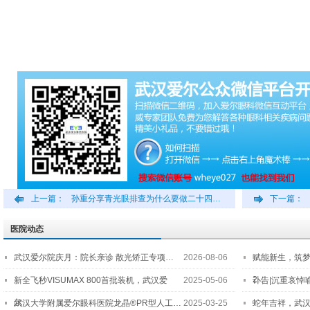
上一篇：
孙重分享青光眼排查为什么要做二十四…
下一篇：
医院动态
武汉爱尔院庆月：院长亲诊 散光矫正专项…
2026-08-06
赋能新生，筑
2…
新全飞秒VISUMAX 800首批装机，武汉爱
2025-05-06
讣告|沉重哀悼
尔…
武汉大学附属爱尔眼科医院龙晶®PR型人工…
2025-03-25
蛇年吉祥，武汉