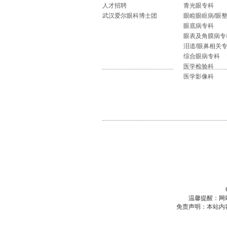
人才招聘
青光眼专科
武汉爱尔眼科博士团
眼睑眼眶病/眼
眼底病专科
眼表及角膜病专
泪道/眼鼻相关
综合眼病专科
医学检验科
医学影像科
温馨提醒：网
免责声明：本站内