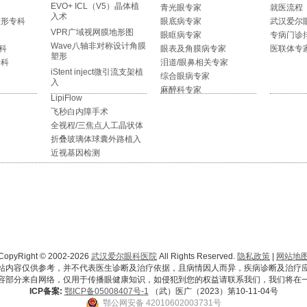
EVO+ ICL（V5）晶体植
青光眼专家
就医流程
入术
整形专科
眼底病专家
武汉爱尔
VPR广域视网膜地形图
眼眶病专家
专病门诊
Wave八轴非对称设计角膜
科
眼表及角膜病专家
医联体专
塑形
专科
泪道/眼鼻相关专家
iStent inject微引流支架植
综合眼病专家
入
麻醉科专家
LipiFlow
飞秒白内障手术
全视程/三焦点人工晶状体
折叠玻璃体球囊外路植入
近视基因检测
CopyRight © 2002-2026
武汉爱尔眼科医院
All Rights Reserved.
隐私政策
|
网站地
站内容仅供参考，并不代表医生诊断及治疗依据，且病情因人而异，疾病诊断及治疗
容部分来自网络，仅用于传播眼健康知识，如侵犯到您的权益请联系我们，我们将在
ICP备案:
鄂ICP备05008407号-1
（武）医广（2023）第10-11-04号
鄂公网安备 42010602003731号