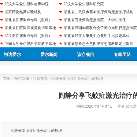
武汉大学爱尔眼科临床学院
武汉大学爱尔眼科研究院
国家药物临床试验机构
湖北省、武汉市基本医疗保险定点医疗机构
湖北省临床重点专科（眼科）
湖北省商业保险定点医院、大学生医保
湖北省住院医师规范化培训基地
湖北省归国华侨联合会侨爱心光明行定点医院
武汉市临床重点专科（眼科)
湖北省残疾人康复中心复明手术指定单位
中南大学爱尔眼科学院教学基地
湖北省慈善总会贫困眼疾患者救助定点医院
初访爱尔
爱尔新闻
诊疗项目
专家团队
首页
>
爱尔新闻
>
科普视频
> 阎静分享飞蚊症激光治疗的原理
阎静分享飞蚊症激光治疗
时间:
2020年07月07日
作者:武汉爱
阎静分享飞蚊症激光治疗的原理