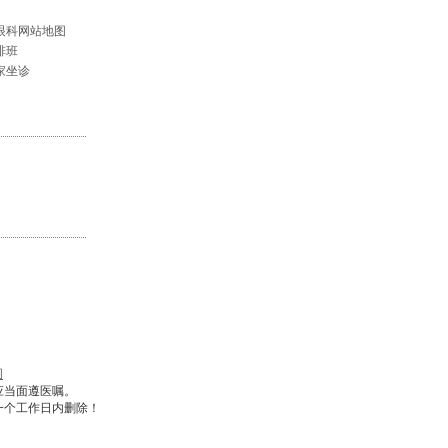
眼科网站地图
排班
家坐诊
图
应当面遵医嘱。
一个工作日内删除！