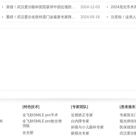
喜报！武汉爱尔眼科医院获评中国近视防…
2024-12-03
2024屈光手
重磅！武汉爱尔名医特需门诊最新专家阵…
2024-05-16
注意啦！这类
[特色技术]
[专家团队]
[患者服务
全飞秒SMILE pro手术
近视矫正专家
专家医生
科
全飞秒SMILE pro散光增
白内障专家
视光师排
强版
斜视与小儿眼科专家
医保就医
全光塑
眼视光专家
武汉爱尔