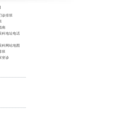
]
门诊排班
班
指南
眼科地址电话
眼科网站地图
排班
家坐诊