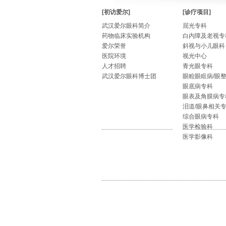
[初访爱尔]
[诊疗项目]
武汉爱尔眼科简介
屈光专科
药物临床实验机构
白内障及老视专
爱尔荣誉
斜视与小儿眼科
医院环境
视光中心
人才招聘
青光眼专科
武汉爱尔眼科博士团
眼睑眼眶病/眼
眼底病专科
眼表及角膜病专
泪道/眼鼻相关
综合眼病专科
医学检验科
医学影像科