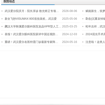
医院动态
武汉爱尔院庆月：院长亲诊 散光矫正专项…
2026-08-06
赋能新生，筑
2…
新全飞秒VISUMAX 800首批装机，武汉爱
2025-05-06
讣告|沉重哀悼
尔…
武汉大学附属爱尔眼科医院龙晶®PR型人工…
2025-03-25
蛇年吉祥，武汉
喜报！武汉爱尔眼科医院获评中国近视防…
2024-12-03
2024屈光手
重磅！武汉爱尔名医特需门诊最新专家阵…
2024-05-16
注意啦！这类