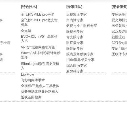
[特色技术]
[专家团队]
[患者服务
全飞秒SMILE pro手术
近视矫正专家
专家医生
科
全飞秒SMILE pro散光增
白内障专家
视光师排
强版
斜视与小儿眼科专家
医保就医
全光塑
眼视光专家
武汉爱尔
EVO+ ICL（V5）晶体植
青光眼专家
就医流程
入术
整形专科
眼底病专家
武汉爱尔
VPR广域视网膜地形图
眼眶病专家
专病门诊
Wave八轴非对称设计角膜
科
眼表及角膜病专家
医联体专
塑形
专科
泪道/眼鼻相关专家
iStent inject微引流支架植
综合眼病专家
入
麻醉科专家
LipiFlow
飞秒白内障手术
全视程/三焦点人工晶状体
折叠玻璃体球囊外路植入
近视基因检测