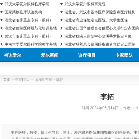
武汉大学爱尔眼科临床学院
武汉大学爱尔眼科研究院
国家药物临床试验机构
湖北省、武汉市基本医疗保险定点医疗机构
湖北省临床重点专科（眼科）
湖北省商业保险定点医院、大学生医保
湖北省住院医师规范化培训基地
湖北省归国华侨联合会侨爱心光明行定点医院
武汉市临床重点专科（眼科)
湖北省残疾人康复中心复明手术指定单位
中南大学爱尔眼科学院教学基地
湖北省慈善总会贫困眼疾患者救助定点医院
初访爱尔
爱尔新闻
诊疗项目
专家团队
首页
>
专家团队
>
白内障专家
> 李拓
李拓
时间:
2024年05月14日
作者:aier
主任医师，教授，博士生导师，博士。爱尔眼科医院集团鄂豫区副总院长。中