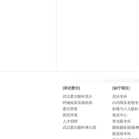
[初访爱尔]
[诊疗项目]
武汉爱尔眼科简介
屈光专科
药物临床实验机构
白内障及老视专
爱尔荣誉
斜视与小儿眼科
医院环境
视光中心
人才招聘
青光眼专科
武汉爱尔眼科博士团
眼睑眼眶病/眼
眼底病专科