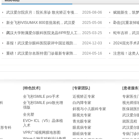
武汉爱尔院庆月：院长亲诊 散光矫正专项…
2026-08-06
赋能新生，筑
2…
新全飞秒VISUMAX 800首批装机，武汉爱
2025-05-06
讣告|沉重哀悼
尔…
武汉大学附属爱尔眼科医院龙晶®PR型人工…
2025-03-25
蛇年吉祥，武汉
喜报！武汉爱尔眼科医院获评中国近视防…
2024-12-03
2024屈光手
重磅！武汉爱尔名医特需门诊最新专家阵…
2024-05-16
注意啦！这类
[特色技术]
[专家团队]
[患者服务
全飞秒SMILE pro手术
近视矫正专家
专家医生
科
全飞秒SMILE pro散光增
白内障专家
视光师排
强版
斜视与小儿眼科专家
医保就医
全光塑
眼视光专家
武汉爱尔
EVO+ ICL（V5）晶体植
青光眼专家
就医流程
入术
整形专科
眼底病专家
武汉爱尔
VPR广域视网膜地形图
眼眶病专家
专病门诊
Wave八轴非对称设计角膜