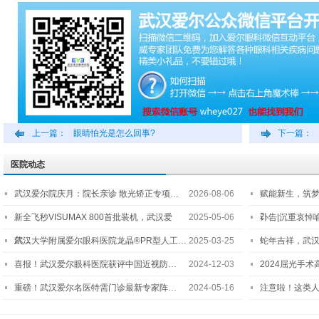
上一篇：
眼睛怕光是怎么回事?
下一篇：
医院动态
武汉爱尔院庆月：院长亲诊 散光矫正专项…
2026-08-06
赋能新生，筑
2…
新全飞秒VISUMAX 800首批装机，武汉爱
2025-05-06
讣告|沉重哀悼
尔…
武汉大学附属爱尔眼科医院龙晶®PR型人工…
2025-03-25
蛇年吉祥，武汉
喜报！武汉爱尔眼科医院获评中国近视防…
2024-12-03
2024屈光手
重磅！武汉爱尔名医特需门诊最新专家阵…
2024-05-16
注意啦！这类