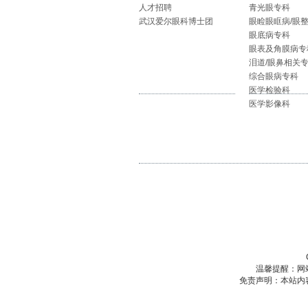
人才招聘
青光眼专科
武汉爱尔眼科博士团
眼睑眼眶病/眼
眼底病专科
眼表及角膜病专
泪道/眼鼻相关
综合眼病专科
医学检验科
医学影像科
温馨提醒：网
免责声明：本站内