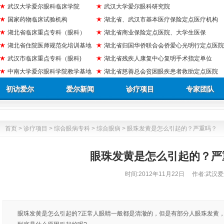
武汉大学爱尔眼科临床学院
武汉大学爱尔眼科研究院
国家药物临床试验机构
湖北省、武汉市基本医疗保险定点医疗机构
湖北省临床重点专科（眼科）
湖北省商业保险定点医院、大学生医保
湖北省住院医师规范化培训基地
湖北省归国华侨联合会侨爱心光明行定点医院
武汉市临床重点专科（眼科)
湖北省残疾人康复中心复明手术指定单位
中南大学爱尔眼科学院教学基地
湖北省慈善总会贫困眼疾患者救助定点医院
初访爱尔
爱尔新闻
诊疗项目
专家团队
首页
>
诊疗项目
>
综合眼病专科
>
综合眼病
> 眼珠发黄是怎么引起的？严重吗？
眼珠发黄是怎么引起的？严
时间:
2012年11月22日
作者:武汉爱
眼珠发黄是怎么引起的?正常人眼睛一般都是清澈的，但是有部分人眼珠发黄