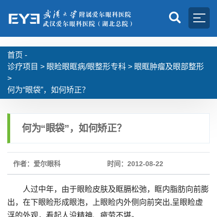
首页 -
诊疗项目
>
眼睑眼眶病/眼整形专科
>
眼眶肿瘤及眼部整形
>
何为“眼袋”，如何矫正？
何为“眼袋”，如何矫正？
作者：爱尔眼科
时间：2012-08-22
人过中年，由于眼睑皮肤及眶膈松弛，眶内脂肪向前膨
出，在下眼睑形成眼泡，上眼睑内外侧向前突出,呈眼睑虚
浮的外观，看起人没精神、疲劳不堪。