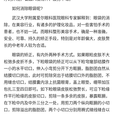
如何消除眼袋呢?
武汉大学附属爱尔眼科医院眼科专家解释到：眼袋的消
除，在美容行业，有诸多的护理化妆品，对一些害怕手术的
患者，也不妨一试。而眼科整形美容手术，确是一种准确，
安全、可靠、持久的矫正手段，特别是对年龄偏大，皮肤赘
长的中老年人较为合适。
眼袋的矫正，有内外两种手术方式。如果眼睑皮肤不大
松弛多皮折不多，下睑眼袋的矫正可以从下睑穹窿部结膜作
一小的水平切口，伸入小弯剪分开下方眶膈，脂肪团自然从
结膜切口拱出，此时可剪除突出于结膜切口外的脂肪团，不
用缝合切口，结膜囊内涂上抗菌眼膏，盖上眼垫，绷带加压
包扎三至四日即可。如下睑眼袋皮肤松弛赘长，可沿下睑缘
作平行睑缘的皮肤切口，剪除一条多余的皮肤，暴露眶膈，
在下睑中内及中外三分之一处，用剪刀两个纵向眶膈的小切
口，剪除溢出的脂肪团，两个小切口分别用褥式缝线缝合以