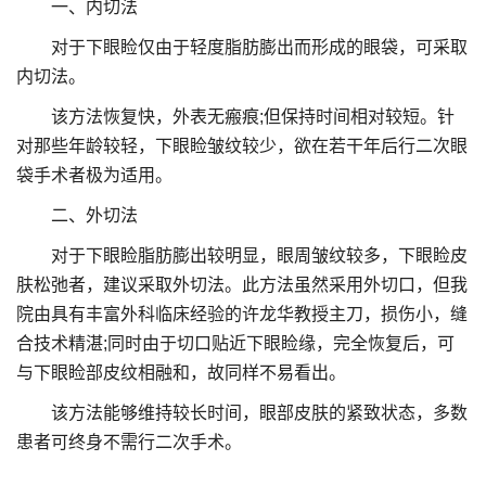
一、内切法
对于下眼睑仅由于轻度脂肪膨出而形成的眼袋，可采取
内切法。
该方法恢复快，外表无瘢痕;但保持时间相对较短。针
对那些年龄较轻，下眼睑皱纹较少，欲在若干年后行二次眼
袋手术者极为适用。
二、外切法
对于下眼睑脂肪膨出较明显，眼周皱纹较多，下眼睑皮
肤松弛者，建议采取外切法。此方法虽然采用外切口，但我
院由具有丰富外科临床经验的许龙华教授主刀，损伤小，缝
合技术精湛;同时由于切口贴近下眼睑缘，完全恢复后，可
与下眼睑部皮纹相融和，故同样不易看出。
该方法能够维持较长时间，眼部皮肤的紧致状态，多数
患者可终身不需行二次手术。