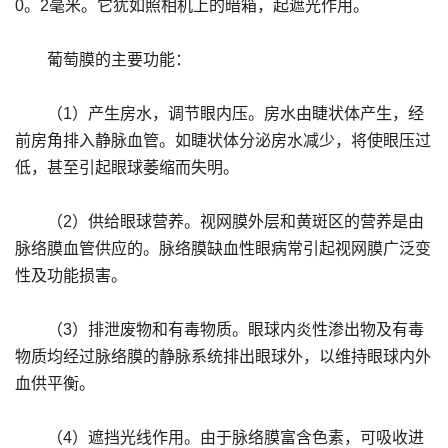
0。2毫米。它犹如照相机上的暗箱，起遮光作用。
葡萄膜的主要功能：
（1）产生房水，调节眼内压。房水由睫状体产生，经
前房角排入静脉血管。如睫状体分泌房水减少，将使眼压过
低，甚至引起眼球萎缩而失明。
（2）供给眼球营养。视网膜外层和黄斑区的营养是由
脉络膜血管供应的。脉络膜缺血性眼病常引起视网膜广泛变
性及功能损害。
（3）排泄废物和有毒物质。眼球内炎性渗出物及有毒
物质均经过脉络膜的静脉系统排出眼球外，以维持眼球内外
血供平衡。
（4）遮挡光线作用。由于脉络膜富含色素，可吸收进