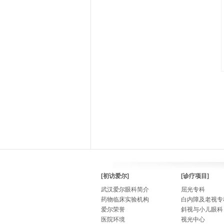
[初访爱尔]
[诊疗项目]
武汉爱尔眼科简介
屈光专科
药物临床实验机构
白内障及老视专
爱尔荣誉
斜视与小儿眼科
医院环境
视光中心