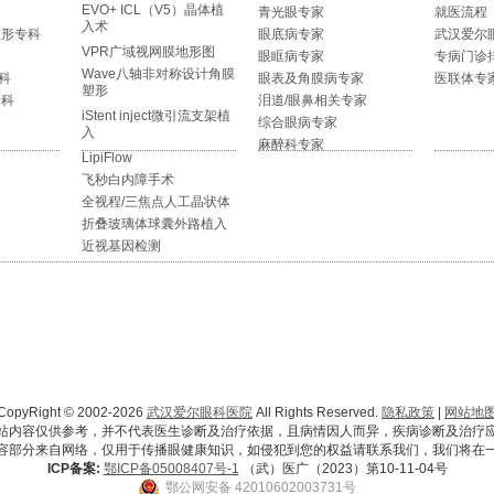
EVO+ ICL（V5）晶体植
青光眼专家
就医流程
入术
整形专科
眼底病专家
武汉爱尔
VPR广域视网膜地形图
眼眶病专家
专病门诊
Wave八轴非对称设计角膜
科
眼表及角膜病专家
医联体专
塑形
专科
泪道/眼鼻相关专家
iStent inject微引流支架植
综合眼病专家
入
麻醉科专家
LipiFlow
飞秒白内障手术
全视程/三焦点人工晶状体
折叠玻璃体球囊外路植入
近视基因检测
CopyRight © 2002-2026
武汉爱尔眼科医院
All Rights Reserved.
隐私政策
|
网站地
站内容仅供参考，并不代表医生诊断及治疗依据，且病情因人而异，疾病诊断及治疗
容部分来自网络，仅用于传播眼健康知识，如侵犯到您的权益请联系我们，我们将在
ICP备案:
鄂ICP备05008407号-1
（武）医广（2023）第10-11-04号
鄂公网安备 42010602003731号