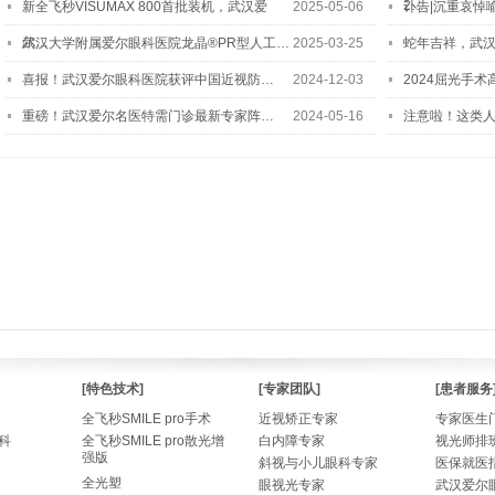
2…
新全飞秒VISUMAX 800首批装机，武汉爱
2025-05-06
讣告|沉重哀悼
尔…
武汉大学附属爱尔眼科医院龙晶®PR型人工…
2025-03-25
蛇年吉祥，武汉
喜报！武汉爱尔眼科医院获评中国近视防…
2024-12-03
2024屈光手
重磅！武汉爱尔名医特需门诊最新专家阵…
2024-05-16
注意啦！这类
[特色技术]
[专家团队]
[患者服务
全飞秒SMILE pro手术
近视矫正专家
专家医生
科
全飞秒SMILE pro散光增
白内障专家
视光师排
强版
斜视与小儿眼科专家
医保就医
全光塑
眼视光专家
武汉爱尔