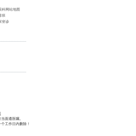
眼科网站地图
排班
家坐诊
图
应当面遵医嘱。
一个工作日内删除！