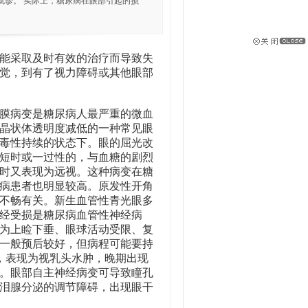
就诊。 实际上，糖尿病在眼部引起的损
能采取及时有效的治疗而导致失
觉，到有了视力障碍或其他眼部
膜病变是糖尿病人最严重的微血
晶状体透明度减低的一种常见眼
毒性持续的状态下。眼的屈光改
短时或一过性的，与血糖的剧烈
时又表现为远视。这种病变在糖
病患者也明显较高。原发性开角
不畅有关。新生血管性青光眼多
经受损是糖尿病血管性神经病
为上睑下垂、眼球活动受限、复
一般预后较好，但病程可能要持
，表现为视乳头水肿，晚期出现
。眼部自主神经病变可导致瞳孔
泪腺分泌的调节障碍，出现眼干