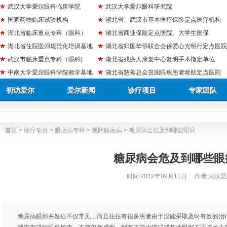
武汉大学爱尔眼科临床学院
武汉大学爱尔眼科研究院
国家药物临床试验机构
湖北省、武汉市基本医疗保险定点医疗机构
湖北省临床重点专科（眼科）
湖北省商业保险定点医院、大学生医保
湖北省住院医师规范化培训基地
湖北省归国华侨联合会侨爱心光明行定点医院
武汉市临床重点专科（眼科)
湖北省残疾人康复中心复明手术指定单位
中南大学爱尔眼科学院教学基地
湖北省慈善总会贫困眼疾患者救助定点医院
初访爱尔
爱尔新闻
诊疗项目
专家团队
首页
>
诊疗项目
>
眼底病专科
>
视网膜疾病
> 糖尿病会危及到哪些眼病
糖尿病会危及到哪些眼
时间:
2012年09月11日
作者:武汉爱
糖尿病眼部并发症不仅常见，而且往往有很多患者由于没能采取及时有效的治