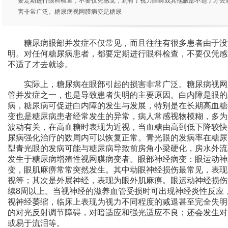
要定期进行眼科检查，不要仅凭感觉，到有了视力障碍或其他眼部不适了才去
害非常广泛。糖尿病视网膜病变是糖尿
糖尿病眼部并发症不仅常见，而且往往有很多患者由于没
明。对任何糖尿病患者，都要定期进行眼科检查，不要仅凭感
不适了才去就诊。
实际上，糖尿病在眼部引起的损害非常广泛。糖尿病视网
管并发症之一，也是导致患者失明的主要原因。白内障是眼的
病，糖尿病可促进白内障的发生与发展，特别是在长期高血糖
变也是糖尿病患者经常发生的异常，病人常感视物模糊，多为
波动有关，在高血糖时表现为近视，当血糖由高到低下降较快
尿病强化治疗的数周内可以恢复正常。青光眼的发病率在糖尿
型青光眼的发病可能与糖尿病导致前房角小梁硬化，房水外流
发生于糖尿病增殖性视网膜病变者。眼部神经病变：眼运动神
变，眼肌麻痹常常突然发生。其中动眼神经损伤最常见，表现
视等；其次是外展神经，表现为眼外肌麻痹。眼运动神经损伤
续8周以上。当视神经的滋养血管受损时可出现神经炎性反应
视神经萎缩，临床上表现为视力不同程度的减退甚至完全失明
的对光反射调节障碍，对暗适应和强光适应不良；还会发生对
或易于流泪等。