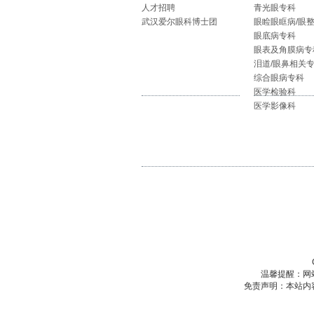
人才招聘
青光眼专科
武汉爱尔眼科博士团
眼睑眼眶病/眼
眼底病专科
眼表及角膜病专
泪道/眼鼻相关
综合眼病专科
医学检验科
医学影像科
温馨提醒：网
免责声明：本站内