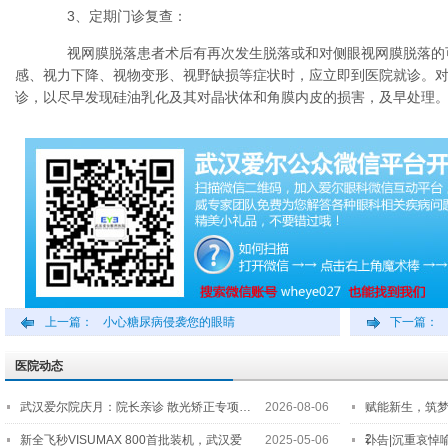
3、定期门诊复查：
视网膜脱落患者术后有再次发生脱落或和对侧眼视网膜脱落的
感、视力下降、视物变形、视野缺损等症状时，应立即到医院就诊。
诊，以尽早发现硅油乳化及其对晶状体和角膜内皮的损害，及早处理
上一篇：
小心糖尿病侵袭您的眼睛
下一篇：
医院动态
武汉爱尔院庆月：院长亲诊 散光矫正专项…
2026-08-06
赋能新生，筑
2…
新全飞秒VISUMAX 800首批装机，武汉爱
2025-05-06
讣告|沉重哀悼