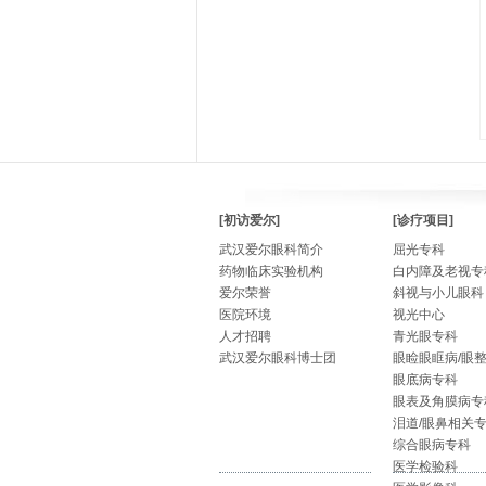
[初访爱尔]
[诊疗项目]
武汉爱尔眼科简介
屈光专科
药物临床实验机构
白内障及老视专
爱尔荣誉
斜视与小儿眼科
医院环境
视光中心
人才招聘
青光眼专科
武汉爱尔眼科博士团
眼睑眼眶病/眼
眼底病专科
眼表及角膜病专
泪道/眼鼻相关
综合眼病专科
医学检验科