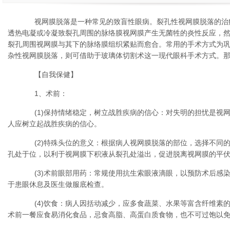
视网膜脱落是一种常见的致盲性眼病。裂孔性视网膜脱落的治
透热电凝或冷凝致裂孔周围的脉络膜视网膜产生无菌牲的炎性反应，
裂孔周围视网膜与其下的脉络膜组织紧贴而愈合。常用的手术方式为
杂性视网膜脱落，则可借助于玻璃体切割术这一现代眼科手术方式。那
【自我保健】
1、术前：
(1)保持情绪稳定，树立战胜疾病的信心：对失明的担忧是视网
人应树立起战胜疾病的信心。
(2)特殊头位的意义：根据病人视网膜脱落的部位，选择不同的
孔处于位，以利于视网膜下积液从裂孔处溢出，促进脱离视网膜的平
(3)术前眼部用药：常规使用抗生索眼液滴眼，以预防术后感染
于患眼休息及医生做服底检查。
(4)饮食：病人因括动减少，应多食蔬菜、水果等富含纤维素的
术前一餐应食易消化食品，忌食高脂、高蛋白质食物，也不可过饱以