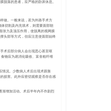
膜脱落的患者，应严格的卧床休息。
样做。一般来说，若为外路手术方
璃体切割及内充填术，则需要面部朝
表面张力及顶压作用，使脱离的视网膜
支撑头部等方式，但应注意使面部始终
手术后部分病人会出现恶心甚至呕
。食物应为易消化吸收、富舍粗纤维
压情况。少数病人术后出现术跟胀
经的损害。此外应密切观察是否存在感
逐渐增加活动。术后半年内不作剧烈