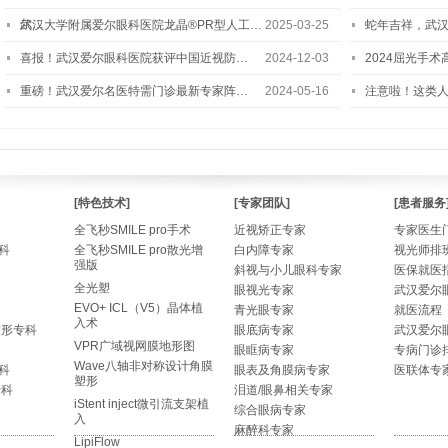
尔…
武汉大学附属爱尔眼科医院龙晶®PR型人工…
2025-03-25
蛇年吉祥，武汉
喜报！武汉爱尔眼科医院获评中国近视防…
2024-12-03
2024屈光手
重磅！武汉爱尔名医特需门诊最新专家阵…
2024-05-16
注意啦！这类
[特色技术]
[专家团队]
[患者服务
全飞秒SMILE pro手术
近视矫正专家
专家医生
科
全飞秒SMILE pro散光增
白内障专家
视光师排
强版
斜视与小儿眼科专家
医保就医
全光塑
眼视光专家
武汉爱尔
EVO+ ICL（V5）晶体植
青光眼专家
就医流程
入术
整形专科
眼底病专家
武汉爱尔
VPR广域视网膜地形图
眼眶病专家
专病门诊
Wave八轴非对称设计角膜
科
眼表及角膜病专家
医联体专
塑形
专科
泪道/眼鼻相关专家
iStent inject微引流支架植
综合眼病专家
入
麻醉科专家
LipiFlow