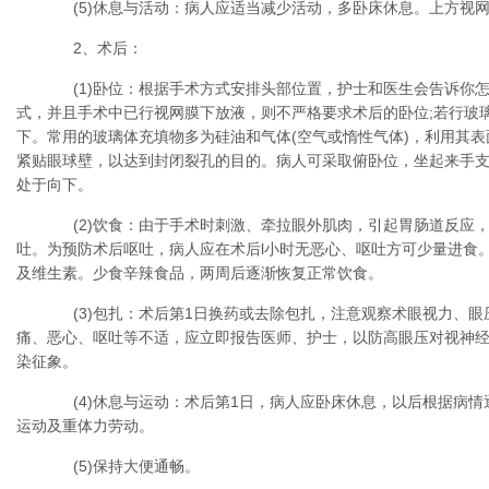
(5)休息与活动：病人应适当减少活动，多卧床休息。上方视网
2、术后：
(1)卧位：根据手术方式安排头部位置，护士和医生会告诉你怎
式，并且手术中已行视网膜下放液，则不严格要求术后的卧位;若行玻
下。常用的玻璃体充填物多为硅油和气体(空气或惰性气体)，利用其
紧贴眼球壁，以达到封闭裂孔的目的。病人可采取俯卧位，坐起来手
处于向下。
(2)饮食：由于手术时刺激、牵拉眼外肌肉，引起胃肠道反应，
吐。为预防术后呕吐，病人应在术后l小时无恶心、呕吐方可少量进食
及维生素。少食辛辣食品，两周后逐渐恢复正常饮食。
(3)包扎：术后第1日换药或去除包扎，注意观察术眼视力、眼
痛、恶心、呕吐等不适，应立即报告医师、护士，以防高眼压对视神
染征象。
(4)休息与运动：术后第1日，病人应卧床休息，以后根据病情
运动及重体力劳动。
(5)保持大便通畅。