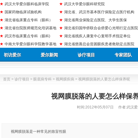
武汉大学爱尔眼科临床学院
武汉大学爱尔眼科研究院
国家药物临床试验机构
湖北省、武汉市基本医疗保险定点医疗机构
湖北省临床重点专科（眼科）
湖北省商业保险定点医院、大学生医保
湖北省住院医师规范化培训基地
湖北省归国华侨联合会侨爱心光明行定点医院
武汉市临床重点专科（眼科)
湖北省残疾人康复中心复明手术指定单位
中南大学爱尔眼科学院教学基地
湖北省慈善总会贫困眼疾患者救助定点医院
初访爱尔
爱尔新闻
诊疗项目
专家团队
首页
>
诊疗项目
>
眼底病专科
>
视网膜疾病
> 视网膜脱落的人要怎么样保养
视网膜脱落的人要怎么样
时间:
2012年05月07日
作者:武汉爱
视网膜脱落是一种常见的致盲性眼