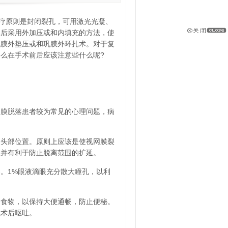
疗原则是封闭裂孔，可用激光光凝、
然后采用外加压或和内填充的方法，使
巩膜外垫压或和巩膜外环扎术。对于复
么在手术前后应该注意些什么呢?
膜脱落患者较为常见的心理问题，病
头部位置。原则上应该是使视网膜裂
伏并有利于防止脱离范围的扩延。
。1%眼液滴眼充分散大瞳孔，以利
食物，以保持大便通畅，防止便秘。
免术后呕吐。