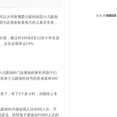
到武汉大学附属爱尔眼科医院小儿眼病
样因为近视来检查视力的儿童非常多，
观，通过对100名8至12岁小学生进
，女生近视率达23%。
小儿眼病科门诊看病的家长和孩子们
前来小儿眼病科挂号的患者就有400
过来了，等了2个多小时，没能排上专
眼病科共接诊病人达4000人次，平
就是说，医院每天要接诊约800人次的