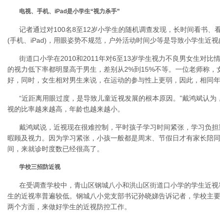
电视、手机、iPad是小学生“视力杀手”
记者通过对100名8至12岁小学生的随机调查发现，长时间看书
(手机、iPad)，用眼姿势不规范，户外活动时间少等是导致小学生近
街道口小学在2010和2011年对6至13岁学生视力不良男女生对
的视力低下率都明显高于男生，差别从2%到15%不等。一位老师称
好，同时，女生相对男生来说，在运动的参与性上更弱，因此，相同
“近距离用眼过度，是导致儿童近视发展的根本原因。”戴鸿斌认为
视的比率越来越高，年龄也越来越小。
戴鸿斌说，近视现在很难控制，平时孩子学习时间紧张，学习负担
暇顾及视力。因为学习紧张，小孩一般都是周末、节假日才有家长陪
间，来就诊时度数已经很高了。
学校三招防近视
在受调查学校中，青山区钢城八小和洪山区街道口小学的学生近视
生的近视率普遍较低。钢城八小党支部书记孙晓娣告诉记者，学校主
两个方面，来做好学生的近视防控工作。