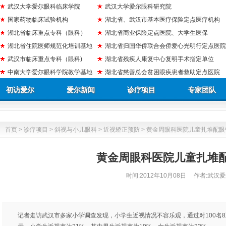
武汉大学爱尔眼科临床学院
武汉大学爱尔眼科研究院
国家药物临床试验机构
湖北省、武汉市基本医疗保险定点医疗机构
湖北省临床重点专科（眼科）
湖北省商业保险定点医院、大学生医保
湖北省住院医师规范化培训基地
湖北省归国华侨联合会侨爱心光明行定点医院
武汉市临床重点专科（眼科)
湖北省残疾人康复中心复明手术指定单位
中南大学爱尔眼科学院教学基地
湖北省慈善总会贫困眼疾患者救助定点医院
初访爱尔
爱尔新闻
诊疗项目
专家团队
首页
>
诊疗项目
>
斜视与小儿眼科
>
近视矫正预防
> 黄金周眼科医院儿童扎堆配眼
黄金周眼科医院儿童扎堆
时间:
2012年10月08日
作者:武汉爱
记者走访武汉市多家小学调查发现，小学生近视情况不容乐观，通过对100名8