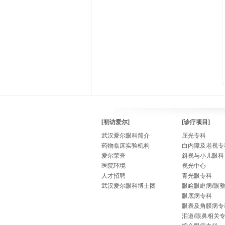
[初访爱尔]
[诊疗项目]
武汉爱尔眼科简介
屈光专科
药物临床实验机构
白内障及老视专
爱尔荣誉
斜视与小儿眼科
医院环境
视光中心
人才招聘
青光眼专科
武汉爱尔眼科博士团
眼睑眼眶病/眼
眼底病专科
眼表及角膜病专
泪道/眼鼻相关