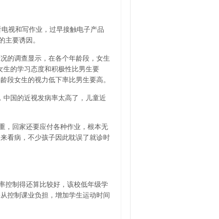
、看电视和写作业，过早接触电子产品
视的主要诱因。
比情况的调查显示，在各个年龄段，女生
，女生的学习态度和积极性比男生要
年龄段女生的视力低下率比男生要高。
，中国的近视发病率太高了，儿童近
重，回家还要应付各种作业，根本无
同来看病，不少孩子因此耽误了就诊时
率控制得还算比较好，该校低年级学
要从控制课业负担，增加学生运动时间