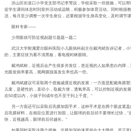
洪山区街道口小学党支部书记李莺说，学校采取一些措施，可以帮
促学生课间休息时到室外活动或远眺，积极参加体育活动。同时根据
况，每月至少调整一次学生座位，还要根据学生身高变化，及时调节
眼科专家——
少用眼就可防近视副题引题题一题二
武汉大学附属爱尔眼科医院小儿眼病科副主任戴鸿斌告诉记者，小
的，主要症状为看不清黑板，看电视时眯眼睛。
戴鸿斌称，近视后会产生很多并发症，患近视的人如果患白内障，
光眼发病率要高，视网膜脱落发生率也高一些。
戴鸿斌建议可采取两个措施减缓近视的发展：一方面是配戴角膜塑
儿童，是硬性的，直径小，取戴方便，透氧率高，可以控制近视的发展
在50度以内，小孩子到成年也不至于到上千度。”
另一方面还可以采取后巩膜加固手术，这种手术是在两个眼皮遮盖
后巩膜材料，在相应位置进行加固，让眼球的前后径不要增长过快，“
快，近视越高，眼球前后径越长。”
如果同时采取这两个措施，近视加深的速度就会大大降低，是正常配