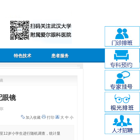
特色技术
患者服务
镜
配眼镜
尔
加入收藏
打印
大
中
小
至12岁小学生进行随机调查，统计显