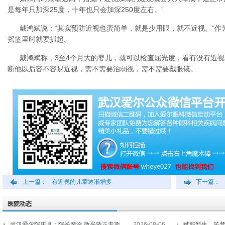
是每年只加深25度，十年也只会加深250度左右。”
戴鸿斌说：“其实预防近视也蛮简单，就是少用眼，就不近视。”作
摇篮里时就要抓起。
戴鸿斌称，3至4个月大的婴儿，就可以检查屈光度，看有没有近
断他以后容不容易近视，需不需要治弱视，需不需要戴眼镜。
上一篇：
有近视的儿童逐渐增多
下一篇：
医院动态
武汉爱尔院庆月：院长亲诊 散光矫正专项…
2026-08-06
赋能新生，筑