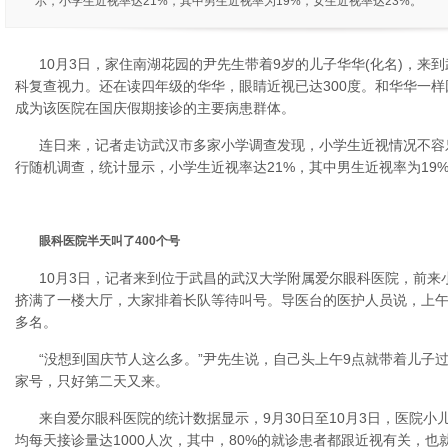
示，小学生近视率达21%，其中男生近视率为19%，女生近视率达23%。
10月3日，家住南湖花园的尹先生带着9岁的儿子华华(化名)，来
科复查视力。还在读四年级的华华，眼睛近视已达300度。和华华一
成为该医院在国庆假期接诊的主要病患群体。
连日来，记者走访武汉市多家小学调查发现，小学生近视情况不容乐
行随机调查，统计显示，小学生近视率达21%，其中男生近视率为19%
眼科医院半天叫了400个号
10月3日，记者来到位于武昌的武汉大学附属爱尔眼科医院，前来
挤满了一楼大厅，大家排着长队等待叫号。导医台的医护人员说，上午
多名。
“没想到国庆节人这么多。”尹先生说，自己头上午9点就带着儿子
家号，只好第二天又来。
来自爱尔眼科医院的统计数据显示，9月30日至10月3日，医院小儿
均每天接诊量达1000人次，其中，80%的就诊患者都跟近视有关，也