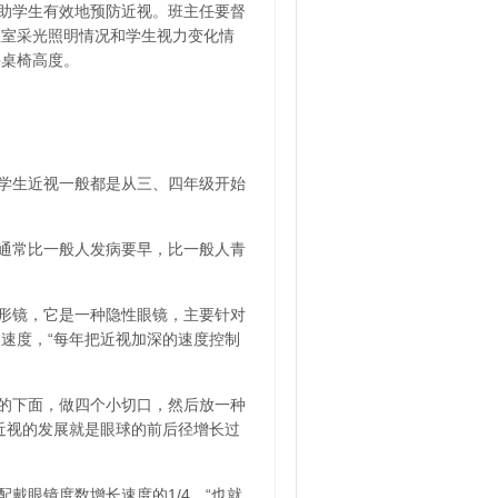
助学生有效地预防近视。班主任要督
教室采光照明情况和学生视力变化情
课桌椅高度。
学生近视一般都是从三、四年级开始
通常比一般人发病要早，比一般人青
形镜，它是一种隐性眼镜，主要针对
速度，“每年把近视加深的速度控制
的下面，做四个小切口，然后放一种
近视的发展就是眼球的前后径增长过
戴眼镜度数增长速度的1/4，“也就