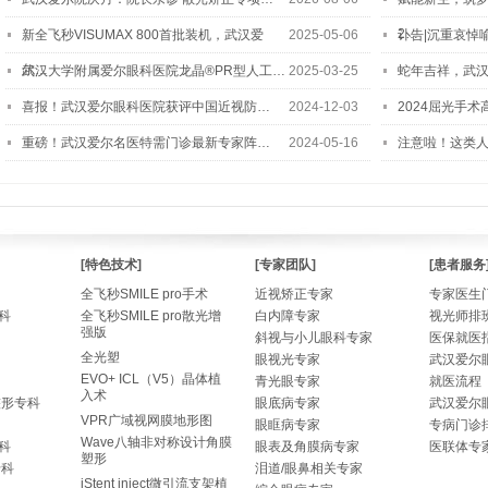
2…
新全飞秒VISUMAX 800首批装机，武汉爱
2025-05-06
讣告|沉重哀悼
尔…
武汉大学附属爱尔眼科医院龙晶®PR型人工…
2025-03-25
蛇年吉祥，武汉
喜报！武汉爱尔眼科医院获评中国近视防…
2024-12-03
2024屈光手
重磅！武汉爱尔名医特需门诊最新专家阵…
2024-05-16
注意啦！这类
[特色技术]
[专家团队]
[患者服务
全飞秒SMILE pro手术
近视矫正专家
专家医生
科
全飞秒SMILE pro散光增
白内障专家
视光师排
强版
斜视与小儿眼科专家
医保就医
全光塑
眼视光专家
武汉爱尔
EVO+ ICL（V5）晶体植
青光眼专家
就医流程
入术
整形专科
眼底病专家
武汉爱尔
VPR广域视网膜地形图
眼眶病专家
专病门诊
Wave八轴非对称设计角膜
科
眼表及角膜病专家
医联体专
塑形
专科
泪道/眼鼻相关专家
iStent inject微引流支架植