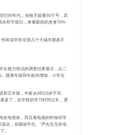
纪90年代，他每天能看50个号，其
周末和节假日，来看眼病的患者70%
广州和深圳等全国几个大城市都差不
校学生视力情况的调查结果显示，从二
0.4%，随着年级和年龄的增加，小学生
和五年级，年龄从8到10岁不等。
视看多了，在学校的学习时间过长，课
泡在电视前，而且看电视的时候经常
里面去，劝都劝不住。”尹先生无奈地
大了。