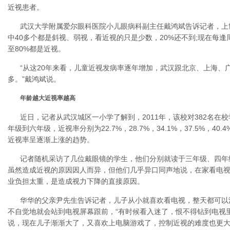
近视患者。
武汉大学附属爱尔眼科医院小儿眼病科副主任戴鸿斌告诉记者，上世
中40多个都是斜视、弱视，看近视的只是少数，20%还不到;现在每逢
至80%都是近视。
“从这20年来看，儿童近视发病率逐年增加，武汉跟北京、上海、
多。”戴鸿斌说。
年龄越大近视率越高
近日，记者从武汉城区一小学了解到，2011年，该校对382名在
年级到六年级，近视率分别为22.7%，28.7%，34.1%，37.5%，4
近视率呈逐渐上涨的趋势。
记者随机采访了几位戴眼镜的学生，他们分别就读于三年级、四年级
虽然造成近视的原因因人而异，但他们几乎异口同声地说，在家看电
业负担太重，是造成视力下降的直接原因。
华华的父亲尹先生告诉记者，儿子从小就喜欢看电视，整天都可以
不自觉地就会站到电视屏幕跟前，“有时候看入迷了，恨不得钻到电视
说，现在儿子渐渐大了，又喜欢上电脑游戏了，控制近视的难度也更