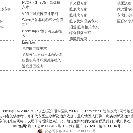
EVO+ ICL（V5）晶体植
青光眼专家
就医流程
入术
整形专科
眼底病专家
武汉爱尔
VPR广域视网膜地形图
眼眶病专家
专病门诊
Wave八轴非对称设计角膜
科
眼表及角膜病专家
医联体专
塑形
专科
泪道/眼鼻相关专家
iStent inject微引流支架植
综合眼病专家
入
麻醉科专家
LipiFlow
飞秒白内障手术
全视程/三焦点人工晶状体
折叠玻璃体球囊外路植入
近视基因检测
CopyRight © 2002-2026
武汉爱尔眼科医院
All Rights Reserved.
隐私政策
|
网站地
站内容仅供参考，并不代表医生诊断及治疗依据，且病情因人而异，疾病诊断及治疗
容部分来自网络，仅用于传播眼健康知识，如侵犯到您的权益请联系我们，我们将在
ICP备案:
鄂ICP备05008407号-1
（武）医广（2023）第10-11-04号
鄂公网安备 42010602003731号