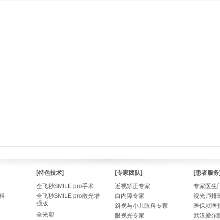
[特色技术]
[专家团队]
[患者服务
全飞秒SMILE pro手术
近视矫正专家
专家医生
科
全飞秒SMILE pro散光增
白内障专家
视光师排
强版
斜视与小儿眼科专家
医保就医
全光塑
眼视光专家
武汉爱尔