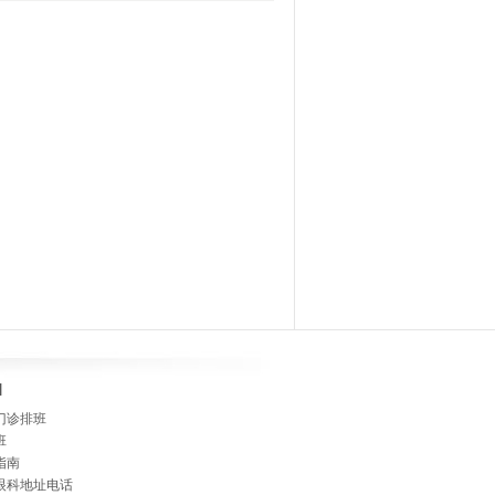
]
门诊排班
班
指南
眼科地址电话