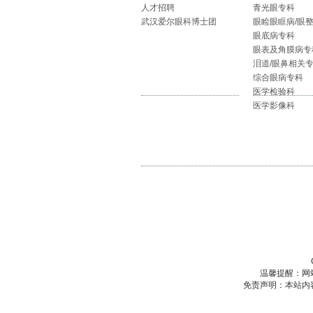
人才招聘
青光眼专科
武汉爱尔眼科博士团
眼睑眼眶病/眼
眼底病专科
眼表及角膜病专
泪道/眼鼻相关
综合眼病专科
医学检验科
医学影像科
温馨提醒：网
免责声明：本站内