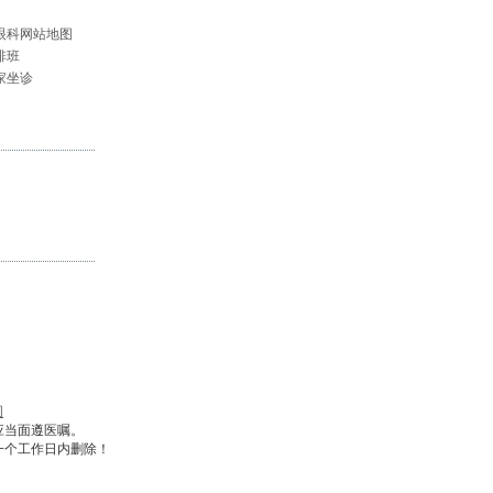
眼科网站地图
排班
家坐诊
图
应当面遵医嘱。
一个工作日内删除！