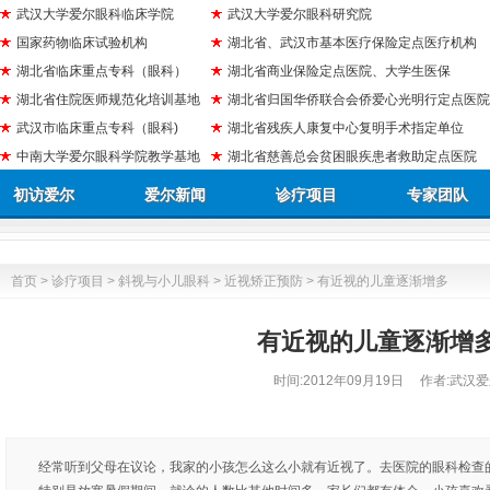
武汉大学爱尔眼科临床学院
武汉大学爱尔眼科研究院
国家药物临床试验机构
湖北省、武汉市基本医疗保险定点医疗机构
湖北省临床重点专科（眼科）
湖北省商业保险定点医院、大学生医保
湖北省住院医师规范化培训基地
湖北省归国华侨联合会侨爱心光明行定点医院
武汉市临床重点专科（眼科)
湖北省残疾人康复中心复明手术指定单位
中南大学爱尔眼科学院教学基地
湖北省慈善总会贫困眼疾患者救助定点医院
初访爱尔
爱尔新闻
诊疗项目
专家团队
首页
>
诊疗项目
>
斜视与小儿眼科
>
近视矫正预防
> 有近视的儿童逐渐增多
有近视的儿童逐渐增
时间:
2012年09月19日
作者:武汉爱
经常听到父母在议论，我家的小孩怎么这么小就有近视了。去医院的眼科检查