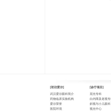
[初访爱尔]
[诊疗项目]
武汉爱尔眼科简介
屈光专科
药物临床实验机构
白内障及老视专
爱尔荣誉
斜视与小儿眼科
医院环境
视光中心