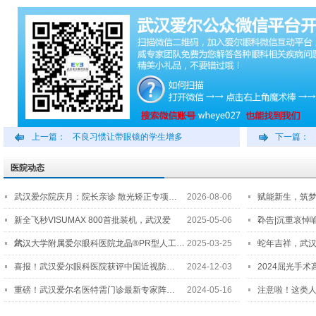
上一篇：
不良习惯让带眼镜的学生增多
下一篇：
医院动态
武汉爱尔院庆月：院长亲诊 散光矫正专项…
2026-08-06
赋能新生，筑
2…
新全飞秒VISUMAX 800首批装机，武汉爱
2025-05-06
讣告|沉重哀悼
尔…
武汉大学附属爱尔眼科医院龙晶®PR型人工…
2025-03-25
蛇年吉祥，武汉
喜报！武汉爱尔眼科医院获评中国近视防…
2024-12-03
2024屈光手
重磅！武汉爱尔名医特需门诊最新专家阵…
2024-05-16
注意啦！这类