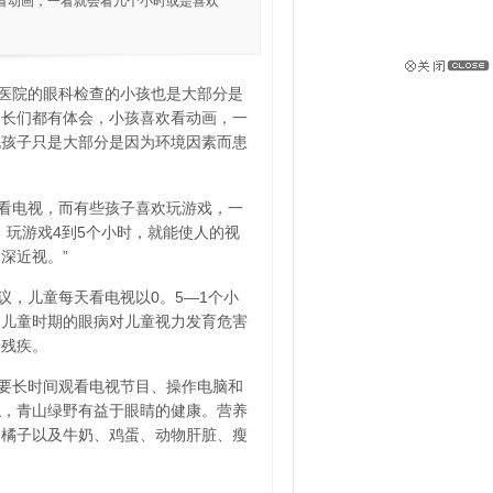
看动画，一看就会看几个小时或是喜欢
医院的眼科检查的小孩也是大部分是
家长们都有体会，小孩喜欢看动画，一
说孩子只是大部分是因为环境因素而患
看电视，而有些孩子喜欢玩游戏，一
、玩游戏4到5个小时，就能使人的视
深近视。”
，儿童每天看电视以0。5—1个小
，儿童时期的眼病对儿童视力发育危害
身残疾。
要长时间观看电视节目、操作电脑和
触，青山绿野有益于眼睛的健康。营养
、橘子以及牛奶、鸡蛋、动物肝脏、瘦