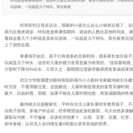
特别是放寒暑假期间，就诊的人数比其他时间多。家长们都有体会，小孩喜欢
玩游戏，一玩就是几个钟头。医生检查
经常听到父母在议论，我家的小孩怎么这么小就有近视了。去
因为近视来就诊，特别是放寒暑假期间，就诊的人数比其他时间多。
看就会看几个小时或是喜欢玩游戏，一玩就是几个钟头。医生检查后
上了假性近视。
寒暑假开始后，孩子们有很多的充裕时间，很多家长放任孩子
玩就是几个钟头，这些对儿童的视力发育是极为有害的。“连续看电视
力暂时下降30%左右，久而久之，眼睛因过度疲劳极易诱发形成或者加
武汉大学附属爱尔眼科医院斜视与小儿眼科专家戴鸿斌主任建议
时为宜，不要用眼过度。还提醒说，儿童时期是视觉的发育关键时期
极大，比如斜视，弱视，如果不能在儿童时期治愈，将造成眼睛的终
戴鸿斌主任提醒家长：平时在生活上家长要经常教育孩子，不
玩电子游戏。多做户外运动，经常眺望远处放松眼肌，与大自然多接
摄取应均衡，不可偏食，应多吃些胡萝卜、白菜、豆芽、豆腐、红枣
肉等食物，以补充人全内维生素A和蛋白质等其他的营养。