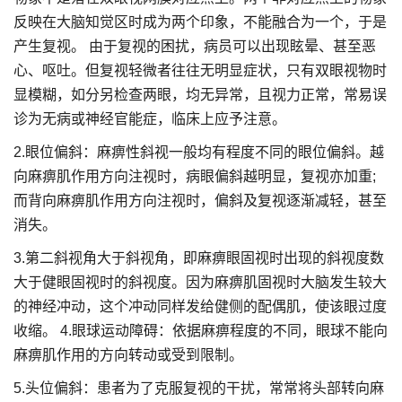
反映在大脑知觉区时成为两个印象，不能融合为一个，于是
产生复视。 由于复视的困扰，病员可以出现眩晕、甚至恶
心、呕吐。但复视轻微者往往无明显症状，只有双眼视物时
显模糊，如分另检查两眼，均无异常，且视力正常，常易误
诊为无病或神经官能症，临床上应予注意。
2.眼位偏斜：麻痹性斜视一般均有程度不同的眼位偏斜。越
向麻痹肌作用方向注视时，病眼偏斜越明显，复视亦加重;
而背向麻痹肌作用方向注视时，偏斜及复视逐渐减轻，甚至
消失。
3.第二斜视角大于斜视角，即麻痹眼固视时出现的斜视度数
大于健眼固视时的斜视度。因为麻痹肌固视时大脑发生较大
的神经冲动，这个冲动同样发给健侧的配偶肌，使该眼过度
收缩。 4.眼球运动障碍：依据麻痹程度的不同，眼球不能向
麻痹肌作用的方向转动或受到限制。
5.头位偏斜：患者为了克服复视的干扰，常常将头部转向麻