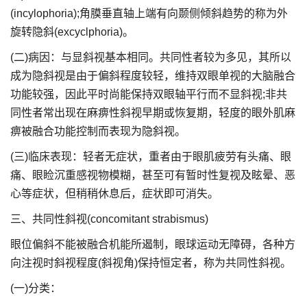
(incylophoria);角膜垂直轴上端有向颞侧倾斜趋势的称为外
旋转隐斜(excyclphoria)。
(二)病因：与显斜视基本相同。共同性者较为多见，其所以
成为隐斜视是由于偏斜程度较轻，维持双眼单视的大脑融合
功能较强，因此平时尚能保持双眼轴平行而不显斜视;非共
同性者常出现在麻痹性斜视早期或恢复期，轻度的眼外肌麻
痹被融合功能控制而表现为隐斜视。
(三)临床表现：轻者无症状，重者由于眼肌疲劳有头痛、眼
痛、眼睑沉重感视物模糊，甚至可有暂时性复视及眩晕、恶
心等症状，但稍稍休息后，症状即可消失。
三、共同性斜视(concomitant strabismus)
眼位偏斜不能被融合机能所遏制，眼球运动无障碍，各种方
向注视时斜视程度(斜视角)保持恒定者，称为共同性斜视。
(一)分类：