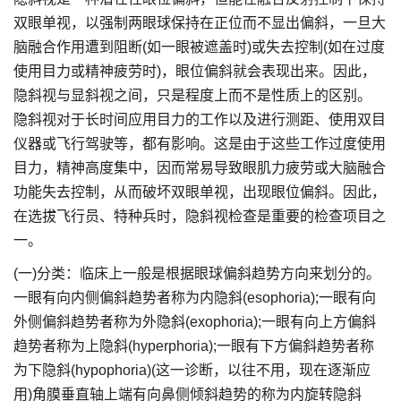
双眼单视，以强制两眼球保持在正位而不显出偏斜，一旦大
脑融合作用遭到阻断(如一眼被遮盖时)或失去控制(如在过度
使用目力或精神疲劳时)，眼位偏斜就会表现出来。因此，
隐斜视与显斜视之间，只是程度上而不是性质上的区别。
隐斜视对于长时间应用目力的工作以及进行测距、使用双目
仪器或飞行驾驶等，都有影响。这是由于这些工作过度使用
目力，精神高度集中，因而常易导致眼肌力疲劳或大脑融合
功能失去控制，从而破坏双眼单视，出现眼位偏斜。因此，
在选拔飞行员、特种兵时，隐斜视检查是重要的检查项目之
一。
(一)分类：临床上一般是根据眼球偏斜趋势方向来划分的。
一眼有向内侧偏斜趋势者称为内隐斜(esophoria);一眼有向
外侧偏斜趋势者称为外隐斜(exophoria);一眼有向上方偏斜
趋势者称为上隐斜(hyperphoria);一眼有下方偏斜趋势者称
为下隐斜(hypophoria)(这一诊断，以往不用，现在逐渐应
用)角膜垂直轴上端有向鼻侧倾斜趋势的称为内旋转隐斜