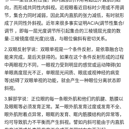
向，而形成共同性内斜视。近视眼看近目标时少用或不用调
节，集合力同时减弱，因此其内直肌的张力减低，有时就形
成了共同性外斜视。近年来很多事实证明AC/A(调节性集合/
调节 ，即每一屈光度调节所引起集合的三棱镜屈光度的数
量-三棱镜度/屈光度)比值，与眼位偏斜有密切关系。
2.双眼反射学说：双眼单视是一个条件反射，是依靠融合功
能来完成，是后天获得的。如果在这个条件反射形成的过程
中两眼视力不同，一眼视力受到明显的感觉或运动障碍(如
单眼高度屈光不正，单眼屈光间质、眼底或视神经的病变
等)妨碍了双眼单视的功能，就会产生一种眼位分离状态即
斜视。
3.解部学说：正位眼的每一条眼外肌和他们的肌腱、筋膜以
及眼眶等必须发育正常。某一眼外肌发育过度或发育不全、
眼外肌附着点异常，眼眶的发育、眶内筋膜结构的异常等，
均可导致肌力不平衡而产生斜视。譬如内斜可能由于内直肌