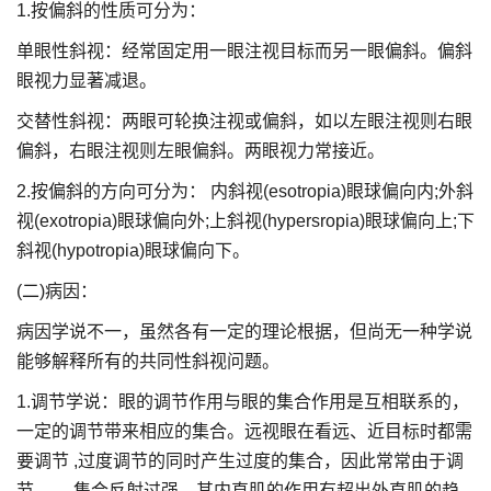
1.按偏斜的性质可分为：
单眼性斜视：经常固定用一眼注视目标而另一眼偏斜。偏斜
眼视力显著减退。
交替性斜视：两眼可轮换注视或偏斜，如以左眼注视则右眼
偏斜，右眼注视则左眼偏斜。两眼视力常接近。
2.按偏斜的方向可分为： 内斜视(esotropia)眼球偏向内;外斜
视(exotropia)眼球偏向外;上斜视(hypersropia)眼球偏向上;下
斜视(hypotropia)眼球偏向下。
(二)病因：
病因学说不一，虽然各有一定的理论根据，但尚无一种学说
能够解释所有的共同性斜视问题。
1.调节学说：眼的调节作用与眼的集合作用是互相联系的，
一定的调节带来相应的集合。远视眼在看远、近目标时都需
要调节 ,过度调节的同时产生过度的集合，因此常常由于调
节 ——集合反射过强，其内直肌的作用有超出外直肌的趋