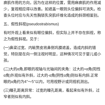
痹肌作用的方向，因为在这样的位置，需用麻痹肌的作用减
少，复视相应得以改善。如遮盖一眼则头位偏斜可消失。检
查头位时应与先天性胸锁乳突肌纤维化造成的斜颈相鉴别。
五、假性斜视(pseudostrabismus)
有时外观上看来似有眼位偏斜，但实际上并不存在斜视，称
之为假性斜视。见于：
(一)鼻梁过宽、内眦赘皮将鼻侧巩膜遮盖，造成内斜的错
觉，特别是在向一侧注视时明显，这种情况可见于婴儿或小
孩。
(二)大的α角,即眼的视轴与光轴间的夹角：过大的+α角(阳性
α角)外观似有外斜，过大的-α角(阴性α角)则似有内斜.正常
眼的α角约为4°～5°以内，可用视野计或同视机测出。
(三)瞳孔距离异常：过宽的瞳孔距离，看起来似有外斜，过
窄者则似有内斜。