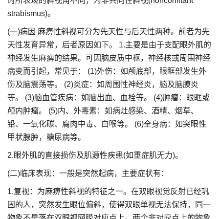
时所表现的斜视角不同，为非共同性斜视(noncomitant
strabismus)。
(一)病因 麻痹性斜视可分为先天性与后天性两种。前者为先
天性发育异常，后者原因如下。 1.主要是由于支配眼外肌的
神经发生麻痹的结果。可因脑皮质中枢，神经核或周围神经
病变而引起，常见于： (1)外伤：如颅底部，眼眶部发生外
伤及脑震荡等。 (2)炎症：如周围性神经炎，脑及脑膜炎
等。 (3)脑血管疾病：如脑出血、血栓等。 (4)肿瘤：眼眶或
颅内肿瘤。 (5)内、外毒素：如病灶感染、酒精、烟草、
铅、一氧化碳、腐肉中毒、白喉等。 (6)全身病：如突眼性
甲状腺肿，糖尿病等。
2.眼外肌的直接损伤及肌源性疾患(如重症肌无力)。
(二)临床表现：一般是突然起病，主要症状有：
1.复视：为麻痹性斜视的特征之一。在双眼视觉反射已经巩
固的人，突然发生眼位偏斜，使得双眼单视无法保持，同一
物象不是落在双眼视网膜对应点上。两个非对应点上的物象