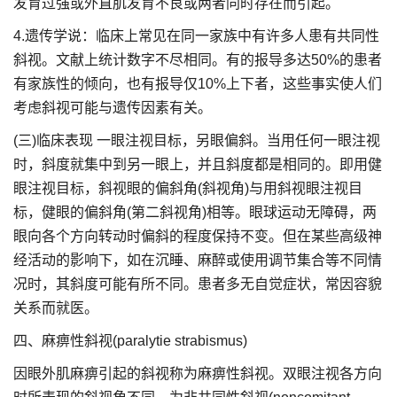
发育过强或外直肌发育不良或两者同时存在而引起。
4.遗传学说：临床上常见在同一家族中有许多人患有共同性
斜视。文献上统计数字不尽相同。有的报导多达50%的患者
有家族性的倾向，也有报导仅10%上下者，这些事实使人们
考虑斜视可能与遗传因素有关。
(三)临床表现 一眼注视目标，另眼偏斜。当用任何一眼注视
时，斜度就集中到另一眼上，并且斜度都是相同的。即用健
眼注视目标，斜视眼的偏斜角(斜视角)与用斜视眼注视目
标，健眼的偏斜角(第二斜视角)相等。眼球运动无障碍，两
眼向各个方向转动时偏斜的程度保持不变。但在某些高级神
经活动的影响下，如在沉睡、麻醉或使用调节集合等不同情
况时，其斜度可能有所不同。患者多无自觉症状，常因容貌
关系而就医。
四、麻痹性斜视(paralytie strabismus)
因眼外肌麻痹引起的斜视称为麻痹性斜视。双眼注视各方向