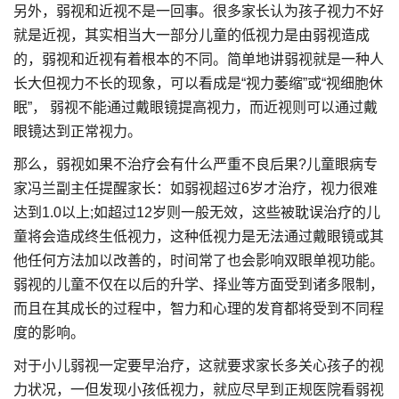
另外，弱视和近视不是一回事。很多家长认为孩子视力不好
就是近视，其实相当大一部分儿童的低视力是由弱视造成
的，弱视和近视有着根本的不同。简单地讲弱视就是一种人
长大但视力不长的现象，可以看成是“视力萎缩”或“视细胞休
眠”， 弱视不能通过戴眼镜提高视力，而近视则可以通过戴
眼镜达到正常视力。
那么，弱视如果不治疗会有什么严重不良后果?儿童眼病专
家冯兰副主任提醒家长：如弱视超过6岁才治疗，视力很难
达到1.0以上;如超过12岁则一般无效，这些被耽误治疗的儿
童将会造成终生低视力，这种低视力是无法通过戴眼镜或其
他任何方法加以改善的，时间常了也会影响双眼单视功能。
弱视的儿童不仅在以后的升学、择业等方面受到诸多限制，
而且在其成长的过程中，智力和心理的发育都将受到不同程
度的影响。
对于小儿弱视一定要早治疗，这就要求家长多关心孩子的视
力状况，一但发现小孩低视力，就应尽早到正规医院看弱视