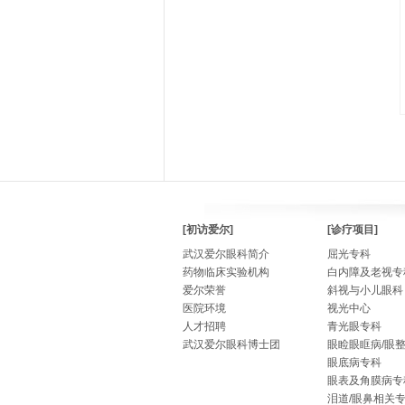
[初访爱尔]
[诊疗项目]
武汉爱尔眼科简介
屈光专科
药物临床实验机构
白内障及老视专
爱尔荣誉
斜视与小儿眼科
医院环境
视光中心
人才招聘
青光眼专科
武汉爱尔眼科博士团
眼睑眼眶病/眼
眼底病专科
眼表及角膜病专
泪道/眼鼻相关