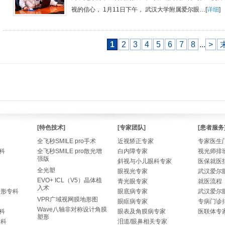
视的信心， 1月11日下午， 武汉大学附属爱尔眼…[
详细
]
1
2
3
4
5
6
7
8
...
>
[特色技术]
[专家团队]
[患者服务
全飞秒SMILE pro手术
近视矫正专家
专家医生
科
全飞秒SMILE pro散光增
白内障专家
视光师排
强版
斜视与小儿眼科专家
医保就医
全光塑
眼视光专家
武汉爱尔
EVO+ ICL（V5）晶体植
青光眼专家
就医流程
入术
整形专科
眼底病专家
武汉爱尔
VPR广域视网膜地形图
眼眶病专家
专病门诊
Wave八轴非对称设计角膜
科
眼表及角膜病专家
医联体专
塑形
专科
泪道/眼鼻相关专家