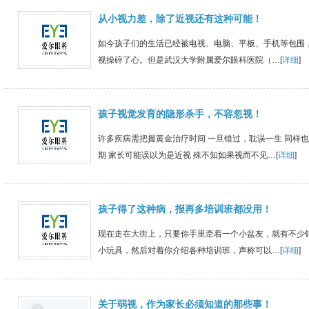
从小视力差，除了近视还有这种可能！
如今孩子们的生活已经被电视、电脑、平板、手机等包围
视操碎了心。但是武汉大学附属爱尔眼科医院（…[
详细
]
孩子视觉发育的隐形杀手，不容忽视！
许多疾病需把握黄金治疗时间 一旦错过，耽误一生 同样也
期 家长可能误以为是近视 殊不知如果视而不见…[
详细
]
孩子得了这种病，报再多培训班都没用！
现在走在大街上，只要你手里牵着一个小盆友，就有不少
小玩具，然后对着你介绍各种培训班，声称可以…[
详细
]
关于弱视，作为家长必须知道的那些事！