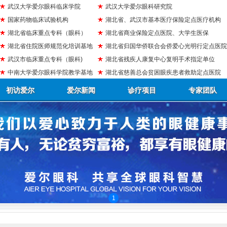
武汉大学爱尔眼科临床学院
武汉大学爱尔眼科研究院
国家药物临床试验机构
湖北省、武汉市基本医疗保险定点医疗机构
湖北省临床重点专科（眼科）
湖北省商业保险定点医院、大学生医保
湖北省住院医师规范化培训基地
湖北省归国华侨联合会侨爱心光明行定点医院
武汉市临床重点专科（眼科)
湖北省残疾人康复中心复明手术指定单位
中南大学爱尔眼科学院教学基地
湖北省慈善总会贫困眼疾患者救助定点医院
初访爱尔
爱尔新闻
诊疗项目
专家团队
1