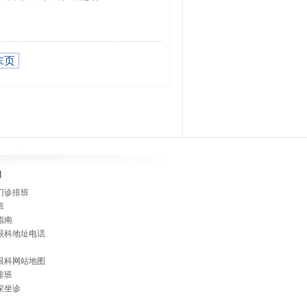
末页
]
门诊排班
班
指南
眼科地址电话
眼科网站地图
排班
家坐诊