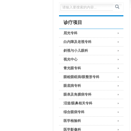
诊疗项目
屈光专科
白内障及老视专科
斜视与小儿眼科
视光中心
青光眼专科
眼睑眼眶病/眼整形专科
眼底病专科
眼表及角膜病专科
泪道/眼鼻相关专科
综合眼病专科
医学检验科
医学影像科