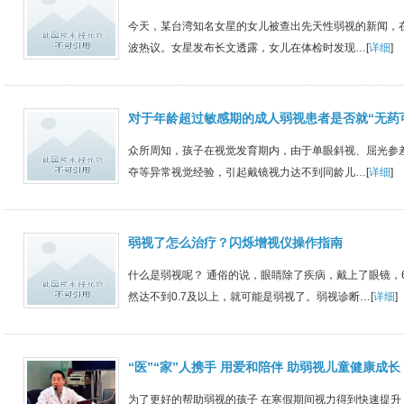
今天，某台湾知名女星的女儿被查出先天性弱视的新闻，
波热议。女星发布长文透露，女儿在体检时发现…[
详细
]
对于年龄超过敏感期的成人弱视患者是否就“无药
众所周知，孩子在视觉发育期内，由于单眼斜视、屈光参
夺等异常视觉经验，引起戴镜视力达不到同龄儿…[
详细
]
弱视了怎么治疗？闪烁增视仪操作指南
什么是弱视呢？ 通俗的说，眼睛除了疾病，戴上了眼镜，6
然达不到0.7及以上，就可能是弱视了。弱视诊断…[
详细
]
“医”“家”人携手 用爱和陪伴 助弱视儿童健康成长
为了更好的帮助弱视的孩子 在寒假期间视力得到快速提升