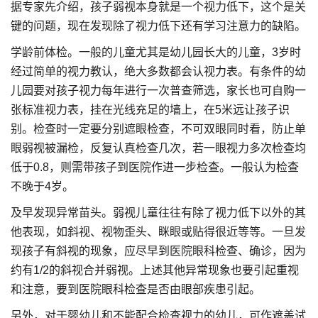
据专家先介绍，孩子弱视本身就是一个视力低下，这个是关
键的问题，现在发现除了视力低下还有学习注意力的缺陷。
学龄前体检。一般的儿童尤其是幼儿园长大的儿童，3岁时
经过简单的视力教认，绝大多数都会认视力表。有条件的幼
儿园要对孩子视力每年进行一次普查筛选，家长也可自购一
张标准视力表，挂在光线充足的墙上，在5米远让孩子识
别。检查时一定要分别遮眼检查，不可双眼同时看，防止单
眼弱视被漏检，反复认真检查几次，若一眼视力多次检查均
低于0.8，则需带孩子到医院作进一步检查。一般认为检查
不晚于4岁。
及早发现异常苗头。弱视儿童往往有除了视力低下以外的其
他表现，如斜视、视物歪头、眯眼或贴得很近等等。一旦发
现孩子有斜视的现象，应尽早到医院眼科检查、确诊，因为
约有1/2的斜视合并弱视。上述其他异常现象也要引起重视
和注意，要到医院眼科检查是否由眼部疾患引起。
另外，对于婴幼儿和不能配合检查视力的幼儿，可作遮盖试