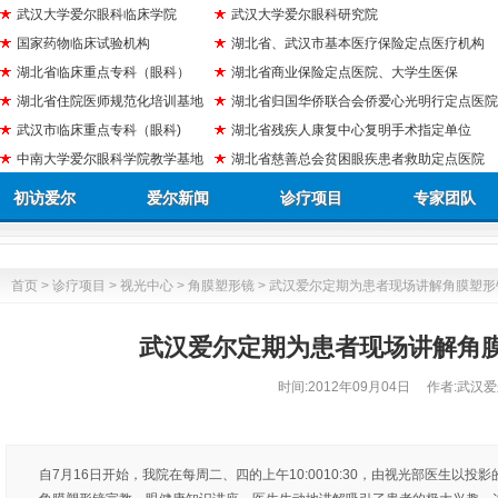
武汉大学爱尔眼科临床学院
武汉大学爱尔眼科研究院
国家药物临床试验机构
湖北省、武汉市基本医疗保险定点医疗机构
湖北省临床重点专科（眼科）
湖北省商业保险定点医院、大学生医保
湖北省住院医师规范化培训基地
湖北省归国华侨联合会侨爱心光明行定点医院
武汉市临床重点专科（眼科)
湖北省残疾人康复中心复明手术指定单位
中南大学爱尔眼科学院教学基地
湖北省慈善总会贫困眼疾患者救助定点医院
初访爱尔
爱尔新闻
诊疗项目
专家团队
首页
>
诊疗项目
>
视光中心
>
角膜塑形镜
> 武汉爱尔定期为患者现场讲解角膜塑形
武汉爱尔定期为患者现场讲解角
时间:
2012年09月04日
作者:武汉爱
自7月16日开始，我院在每周二、四的上午10:0010:30，由视光部医生以