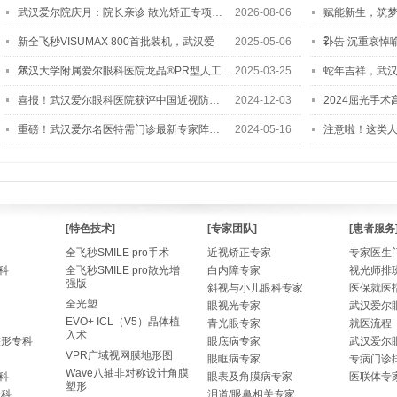
武汉爱尔院庆月：院长亲诊 散光矫正专项…
2026-08-06
赋能新生，筑
2…
新全飞秒VISUMAX 800首批装机，武汉爱
2025-05-06
讣告|沉重哀悼
尔…
武汉大学附属爱尔眼科医院龙晶®PR型人工…
2025-03-25
蛇年吉祥，武汉
喜报！武汉爱尔眼科医院获评中国近视防…
2024-12-03
2024屈光手
重磅！武汉爱尔名医特需门诊最新专家阵…
2024-05-16
注意啦！这类
[特色技术]
[专家团队]
[患者服务
全飞秒SMILE pro手术
近视矫正专家
专家医生
科
全飞秒SMILE pro散光增
白内障专家
视光师排
强版
斜视与小儿眼科专家
医保就医
全光塑
眼视光专家
武汉爱尔
EVO+ ICL（V5）晶体植
青光眼专家
就医流程
入术
整形专科
眼底病专家
武汉爱尔
VPR广域视网膜地形图
眼眶病专家
专病门诊
Wave八轴非对称设计角膜
科
眼表及角膜病专家
医联体专
塑形
专科
泪道/眼鼻相关专家