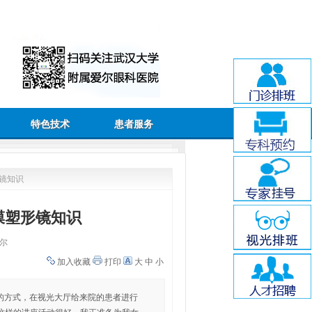
特色技术
患者服务
镜知识
膜塑形镜知识
尔
加入收藏
打印
大
中
小
投影的方式，在视光大厅给来院的患者进行