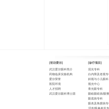
[初访爱尔]
[诊疗项目]
武汉爱尔眼科简介
屈光专科
药物临床实验机构
白内障及老视专
爱尔荣誉
斜视与小儿眼科
医院环境
视光中心
人才招聘
青光眼专科
武汉爱尔眼科博士团
眼睑眼眶病/眼
眼底病专科
眼表及角膜病专
泪道/眼鼻相关