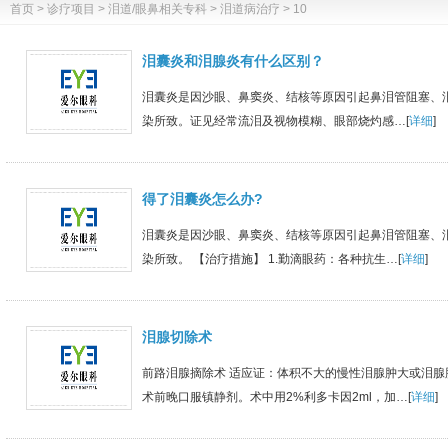
首页
>
诊疗项目
>
泪道/眼鼻相关专科
>
泪道病治疗
> 10
泪囊炎和泪腺炎有什么区别？
泪囊炎是因沙眼、鼻窦炎、结核等原因引起鼻泪管阻塞、
染所致。证见经常流泪及视物模糊、眼部烧灼感…[
详细
]
得了泪囊炎怎么办?
泪囊炎是因沙眼、鼻窦炎、结核等原因引起鼻泪管阻塞、
染所致。 【治疗措施】 1.勤滴眼药：各种抗生…[
详细
]
泪腺切除术
前路泪腺摘除术 适应证：体积不大的慢性泪腺肿大或泪腺肿
术前晚口服镇静剂。术中用2%利多卡因2ml，加…[
详细
]