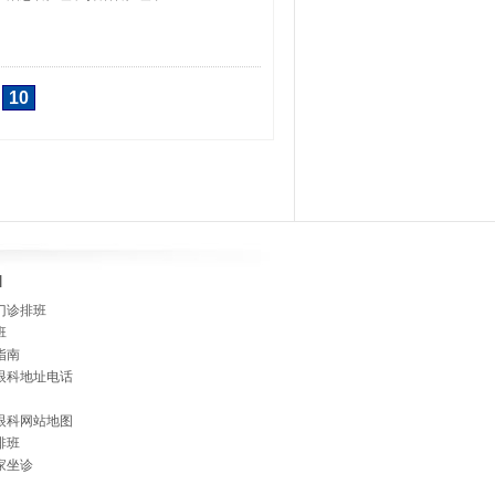
10
]
门诊排班
班
指南
眼科地址电话
眼科网站地图
排班
家坐诊