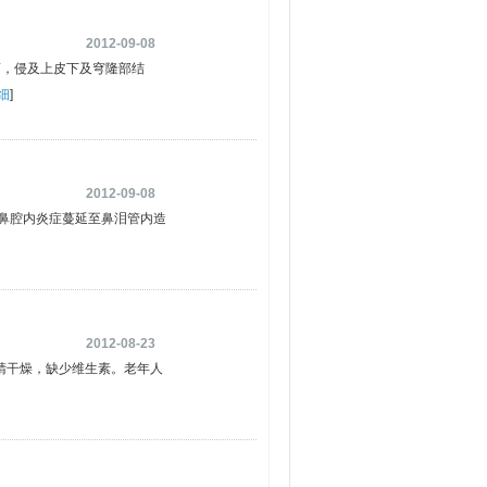
2012-09-08
瘤，侵及上皮下及穹隆部结
细
]
2012-09-08
鼻腔内炎症蔓延至鼻泪管内造
2012-08-23
睛干燥，缺少维生素。老年人