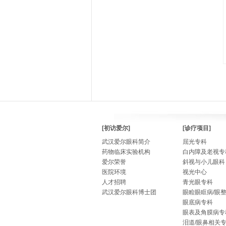
[初访爱尔]
[诊疗项目]
武汉爱尔眼科简介
屈光专科
药物临床实验机构
白内障及老视专
爱尔荣誉
斜视与小儿眼科
医院环境
视光中心
人才招聘
青光眼专科
武汉爱尔眼科博士团
眼睑眼眶病/眼
眼底病专科
眼表及角膜病专
泪道/眼鼻相关