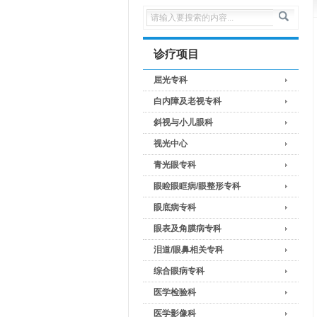
诊疗项目
屈光专科
白内障及老视专科
斜视与小儿眼科
视光中心
青光眼专科
眼睑眼眶病/眼整形专科
眼底病专科
眼表及角膜病专科
泪道/眼鼻相关专科
综合眼病专科
医学检验科
医学影像科