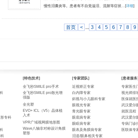
慢性泪囊炎等。患者有不自觉溢泪、流脓等症状…[
详细
]
首页
<
...
3
4
5
6
7
8
9
[特色技术]
[专家团队]
[患者服务
全飞秒SMILE pro手术
近视矫正专家
专家医生
科
全飞秒SMILE pro散光增
白内障专家
视光师排
强版
斜视与小儿眼科专家
医保就医
全光塑
眼视光专家
武汉爱尔
EVO+ ICL（V5）晶体植
青光眼专家
就医流程
入术
整形专科
眼底病专家
武汉爱尔
VPR广域视网膜地形图
眼眶病专家
专病门诊
Wave八轴非对称设计角膜
科
眼表及角膜病专家
医联体专
塑形
专科
泪道/眼鼻相关专家