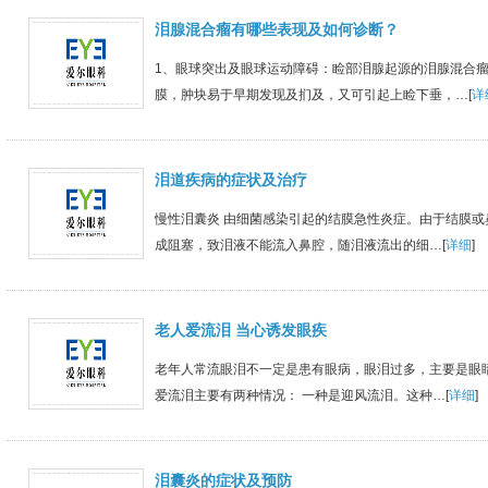
泪腺混合瘤有哪些表现及如何诊断？
1、眼球突出及眼球运动障碍：睑部泪腺起源的泪腺混合
膜，肿块易于早期发现及扪及，又可引起上睑下垂，…[
详
泪道疾病的症状及治疗
慢性泪囊炎 由细菌感染引起的结膜急性炎症。由于结膜或
成阻塞，致泪液不能流入鼻腔，随泪液流出的细…[
详细
]
老人爱流泪 当心诱发眼疾
老年人常流眼泪不一定是患有眼病，眼泪过多，主要是眼
爱流泪主要有两种情况： 一种是迎风流泪。这种…[
详细
]
泪囊炎的症状及预防