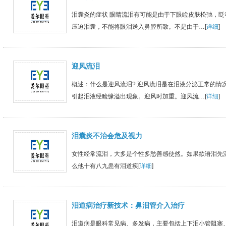
泪囊炎的症状 眼睛流泪有可能是由于下眼睑皮肤松弛，眨
压迫泪囊，不能将眼泪送入鼻腔所致。不是由于…[
详细
]
迎风流泪
概述：什么是迎风流泪? 迎风流泪是在泪液分泌正常的情
引起泪液经睑缘溢出现象。迎风时加重。迎风流…[
详细
]
泪囊炎不治会危及视力
女性经常流泪，大多是个性多愁善感使然。如果欲语泪先
么他十有八九患有泪道疾[
详细
]
泪道病治疗新技术：鼻泪管介入治疗
泪道病是眼科常见病、多发病，主要包括上下泪小管阻塞