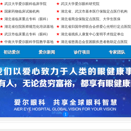
武汉大学爱尔眼科临床学院
武汉大学爱尔眼科研究院
国家药物临床试验机构
湖北省、武汉市基本医疗保险定点医疗机构
湖北省临床重点专科（眼科）
湖北省商业保险定点医院、大学生医保
湖北省住院医师规范化培训基地
湖北省归国华侨联合会侨爱心光明行定点医院
武汉市临床重点专科（眼科)
湖北省残疾人康复中心复明手术指定单位
中南大学爱尔眼科学院教学基地
湖北省慈善总会贫困眼疾患者救助定点医院
初访爱尔
爱尔新闻
诊疗项目
专家团队
1