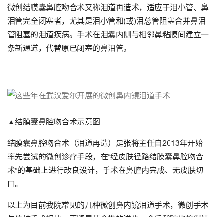
微创结膜囊鼻腔吻合术又称泪道再造术，适应于泪小管、鼻
泪管完全闭塞者，尤其是泪小管和(或)泪总管阻塞合并鼻泪
管阻塞的泪道疾病。手术在泪囊内侧与相邻鼻粘膜间建立一
条新通道，代替原已闭塞的鼻泪管。
▲结膜囊鼻腔吻合术示意图
结膜囊鼻腔吻合术（泪道再造）是张将主任自2013年开始
率先尝试的微创诊疗手段，在“经皮肤径路结膜囊鼻腔吻合
术”的基础上进行改良设计，手术在鼻腔内完成、无皮肤切
口。
以上为目前我院常见的几种微创鼻内镜泪道手术，微创手术