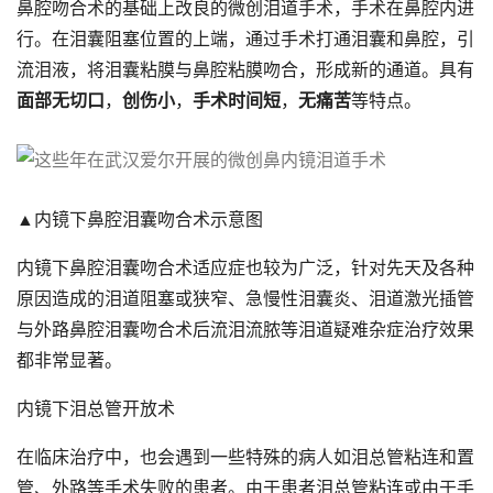
鼻腔吻合术的基础上改良的微创泪道手术，手术在鼻腔内进
行。在泪囊阻塞位置的上端，通过手术打通泪囊和鼻腔，引
流泪液，将泪囊粘膜与鼻腔粘膜吻合，形成新的通道。具有
面部无切口
，
创伤小
，
手术时间短
，
无痛苦
等特点。
▲内镜下鼻腔泪囊吻合术示意图
内镜下鼻腔泪囊吻合术适应症也较为广泛，针对先天及各种
原因造成的泪道阻塞或狭窄、急慢性泪囊炎、泪道激光插管
与外路鼻腔泪囊吻合术后流泪流脓等泪道疑难杂症治疗效果
都非常显著。
内镜下泪总管开放术
在临床治疗中，也会遇到一些特殊的病人如泪总管粘连和置
管、外路等手术失败的患者。由于患者泪总管粘连或由于手