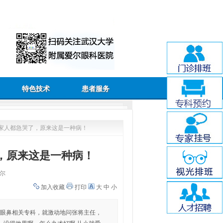
特色技术
患者服务
一家人都急哭了，原来这是一种病！
，原来这是一种病！
尔
加入收藏
打印
大
中
小
/眼鼻相关专科，就激动地问张将主任，