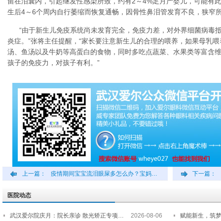
留在泪囊内，引起继发性感染所致，约有2～4%足月产婴儿，可能有
生后4～6个周内自行萎缩而恢复通畅，因骨性鼻泪管发育不良，狭窄
“由于新生儿免疫系统尚未发育完全，免疫力差，对外界细菌病毒
炎症。”张将主任提醒，“家长要注意新生儿的合理的喂养，如果母乳
汤、鱼汤以及牛奶等高蛋白的食物，同时多吃点蔬菜、水果类等富含
孩子的免疫力，对孩子有利。”
上一篇：
疫情期间宝宝流泪眼屎多怎么办？宝妈…
下一篇：
医院动态
武汉爱尔院庆月：院长亲诊 散光矫正专项…
2026-08-06
赋能新生，筑