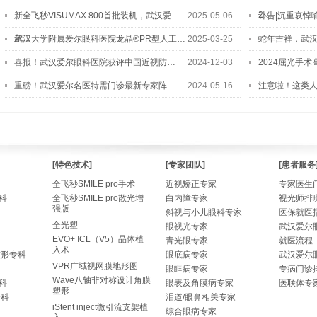
2…
新全飞秒VISUMAX 800首批装机，武汉爱
2025-05-06
讣告|沉重哀悼
尔…
武汉大学附属爱尔眼科医院龙晶®PR型人工…
2025-03-25
蛇年吉祥，武汉
喜报！武汉爱尔眼科医院获评中国近视防…
2024-12-03
2024屈光手
重磅！武汉爱尔名医特需门诊最新专家阵…
2024-05-16
注意啦！这类
[特色技术]
[专家团队]
[患者服务
全飞秒SMILE pro手术
近视矫正专家
专家医生
科
全飞秒SMILE pro散光增
白内障专家
视光师排
强版
斜视与小儿眼科专家
医保就医
全光塑
眼视光专家
武汉爱尔
EVO+ ICL（V5）晶体植
青光眼专家
就医流程
入术
整形专科
眼底病专家
武汉爱尔
VPR广域视网膜地形图
眼眶病专家
专病门诊
Wave八轴非对称设计角膜
科
眼表及角膜病专家
医联体专
塑形
专科
泪道/眼鼻相关专家
iStent inject微引流支架植
综合眼病专家