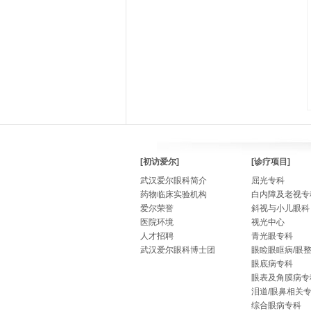
[初访爱尔]
[诊疗项目]
武汉爱尔眼科简介
屈光专科
药物临床实验机构
白内障及老视专
爱尔荣誉
斜视与小儿眼科
医院环境
视光中心
人才招聘
青光眼专科
武汉爱尔眼科博士团
眼睑眼眶病/眼
眼底病专科
眼表及角膜病专
泪道/眼鼻相关
综合眼病专科