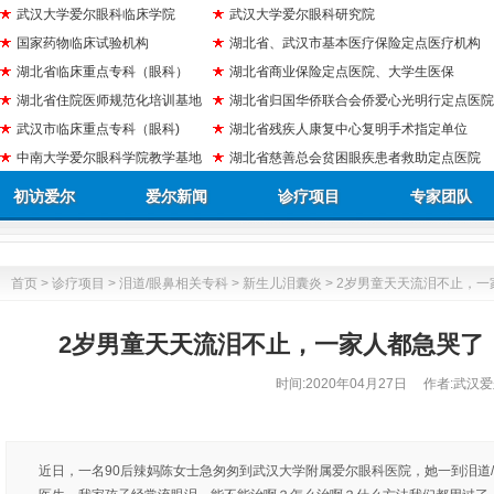
武汉大学爱尔眼科临床学院
武汉大学爱尔眼科研究院
国家药物临床试验机构
湖北省、武汉市基本医疗保险定点医疗机构
湖北省临床重点专科（眼科）
湖北省商业保险定点医院、大学生医保
湖北省住院医师规范化培训基地
湖北省归国华侨联合会侨爱心光明行定点医院
武汉市临床重点专科（眼科)
湖北省残疾人康复中心复明手术指定单位
中南大学爱尔眼科学院教学基地
湖北省慈善总会贫困眼疾患者救助定点医院
初访爱尔
爱尔新闻
诊疗项目
专家团队
首页
>
诊疗项目
>
泪道/眼鼻相关专科
>
新生儿泪囊炎
> 2岁男童天天流泪不止，
2岁男童天天流泪不止，一家人都急哭了
时间:
2020年04月27日
作者:武汉爱
近日，一名90后辣妈陈女士急匆匆到武汉大学附属爱尔眼科医院，她一到泪道