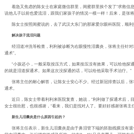
着急又焦虑的陈女士在家庭微信群里，闺蜜群里挨个发了“求救信息
说他儿子以前也爱流泪，跟我们家孩子的情况一模一样！后来，是张将
陈女士按照闺蜜说的，去了武汉大东门的那家爱尔眼科医院，顺利找
解决孩子流泪问题
经泪道冲洗等检查，利利被诊断为右眼慢性泪囊炎，张将主任针对
通术”。
“小孩还小，一般采取按压方式，如果按压没有效果，可以给他探通
的就是泪道探通术。如果这次没探通的话，可以给他采取手术治疗。”
张将主任的耐心解答，让陈女士安心不少。经过新冠排查以后，张
通术。
近日，陈女士带着利利来医院复查，她说，“利利做了探通术后，目
女士很欣慰，也很感谢，“看来，我们是找对人了。要好好感谢张将主任
新生儿泪囊炎是什么原因引起的？
张将主任表示，新生儿泪囊炎是由于鼻泪管下端的胚胎残膜没有退