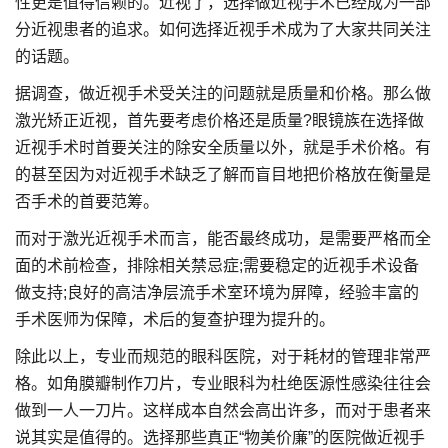
性更是值得信赖的。近视了，选择做近视手术已经成为一部
分近视患者的追求。如何选择近视手术成为了大家共同关注
的话题。
据调查，做近视手术受关注的问题就是质量和价格。那么做
激光矫正近视，首先要考虑价格还是质量?眼镜族在选择做
近视手术时首要关注的除安全质量以外，就是手术价格。有
的甚至因为对近视手术缺乏了解而盲目地把价格放在衡量是
否手术的首要范筹。
而对于激光近视手术而言，能否最终成功，是需要严格而全
面的术前检查，排除相关禁忌症;需要稳定的近视手术设备
做支持;良好的高洁净层流手术室环境为屏障，经验丰富的
手术医师为保障，术后的复查护理为提升的。
除此以上，专业而规范的眼科医院，对于耗材的管理非常严
格。如角膜瓣制作刀片，专业眼科为杜绝医源性感染往往会
做到一人一刀片。这样成本自然会高出许多，而对于患者来
说其实是值得的。选择那些真正“物美价廉”的医院做近视手