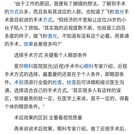
“由于工作的原因，我便有了摘镜的想法。了解到手术
的
方式
众多，而且各有其适应的人群。也知道了飞秒
激光
手
术是目前进的手术
方式
。”但经济的不宽裕让这位24岁的小
伙子陷入了烦恼。“其实我的近视度数不高，也就是三四百
多度的样子，做飞秒
激光
，不知道有没有这个必要。而普通
的手术，
效果
会差很多吗?”
选择手术方式 关键看个人眼部条件
爱尔
眼科
医院屈光(近视)手术中心
眼科
专家介绍，近视
手术方式的选择，最重要的还是在于个人条件，即眼部条
件。
术前
须进行全面的
检查
，
检查
后可详细和接诊医生沟
通，选择适合自己的手术方式。“其实很多人有这样的误
区，觉得最贵的就一定，在医学上来说，是不一定的，得看
个体的眼部条件。”
术后效果的区别 主要看视觉质量
再来说说术后效果，眼科专家介绍，做了近视手术后，