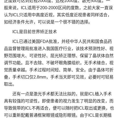
正度数可达到近视2000度、远视1000度、散光500度。一
般来说，ICL适用于200-2000区间的度数，之前大家一直误
认为ICL只适用中高度近视，其实低度近视患者同样适合，
如经济条件允许，可以说是一个很不错的选择。
ICL是目前世界矫正技术
ICL已通过美国FDA批准，并经中华人民共和国食品药
品监督管理局批准进入我国医疗行业，该技术预测性好、视
野范围增大、可逆性好、屈光矫正理想、保留了晶状体自然
调节功能。且不去除、不破坏眼角膜组织，无手术缝合，视
觉质量卓越。手术过程时间短、简单、安全。由于晶体可折
叠，手术切口仅2.8mm，手术当天即可见效，必要时可轻易
取出。
还有一点是激光手术都无法比拟的，就是ICL植入手术
具有较强的可逆性，即使患者的视力发生了明显的改变，而
导致佩带的ICL不再适合，便可以随时把ICL取出或更换，也
可以重新配戴普通框架眼镜或隐形眼镜。由于ICL是长期植