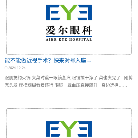
能不能做近视手术？快来对号入座→
2024-12-24
跟朋友约火锅 夹菜时熏一眼镜蒸汽 眼镜擦干净了 菜也夹完了 刚剪
完头发 模模糊糊看着还行 眼镜一戴血压直接飙升 身边选择……