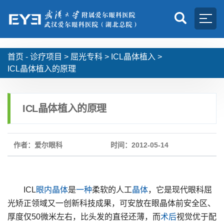
首页 -
诊疗项目
>
屈光专科
>
ICL晶体植入
>
ICL晶体植入的原理
ICL晶体植入的原理
作者：爱尔眼科
时间：2012-05-14
ICL
眼内
晶体
是
一种
柔软的人工
晶体
，它是现代眼科屈
光矫正领域又一创新科技成果，可安放在眼晶体前安全区、
厚度仅50微米左右，比头发的直径还薄，而
术后
视觉优于配